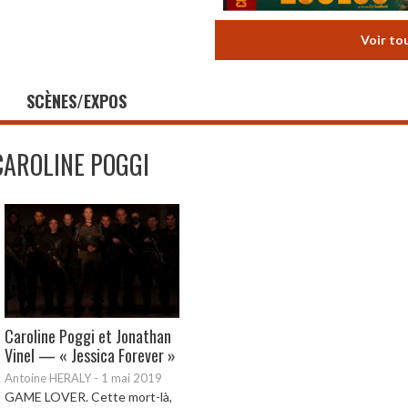
Voir to
SCÈNES/EXPOS
CAROLINE POGGI
Caroline Poggi et Jonathan
Vinel — « Jessica Forever »
Antoine HERALY
-
1 mai 2019
GAME LOVER. Cette mort-là,