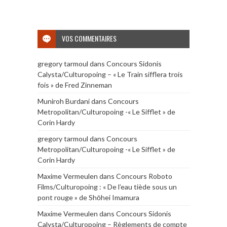
VOS COMMENTAIRES
gregory tarmoul
dans
Concours Sidonis
Calysta/Culturopoing – « Le Train sifflera trois
fois » de Fred Zinneman
Muniroh Burdani
dans
Concours
Metropolitan/Culturopoing -« Le Sifflet » de
Corin Hardy
gregory tarmoul
dans
Concours
Metropolitan/Culturopoing -« Le Sifflet » de
Corin Hardy
Maxime Vermeulen
dans
Concours Roboto
Films/Culturopoing : « De l’eau tiède sous un
pont rouge » de Shōhei Imamura
Maxime Vermeulen
dans
Concours Sidonis
Calysta/Culturopoing – Règlements de compte