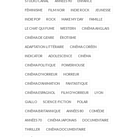
STUDIO CANAL
ANNÉES 90
ENFANCE
FÉMINISME
FILM NOIR
INDIE ROCK
JEUNESSE
INDIE POP
ROCK
MAKE MY DAY
FAMILLE
LE CHAT QUI FUME
WESTERN
CINÉMA ANGLAIS
CINÉMA DE GENRE
ÉROTISME
ADAPTATION LITTÉRAIRE
CINÉMA CORÉEN
INDICATOR
ADOLESCENCE
CINÉMA
CINÉMA POLITIQUE
POWERHOUSE
CINÉMA D'HORREUR
HORREUR
CINÉMA D'ANIMATION
FANTASTIQUE
CINÉMA ESPAGNOL
FILM D'HORREUR
LYON
GIALLO
SCIENCE-FICTION
POLAR
CINÉMA BRITANNIQUE
ANNÉES 80
COMÉDIE
ANNÉES 70
CINÉMA JAPONAIS
DOCUMENTAIRE
THRILLER
CINÉMA DOCUMENTAIRE