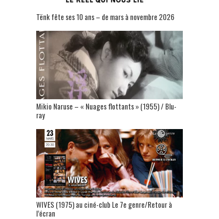
Tënk fête ses 10 ans – de mars à novembre 2026
Mikio Naruse – « Nuages flottants » (1955) / Blu-
ray
WIVES (1975) au ciné-club Le 7e genre/Retour à
l’écran