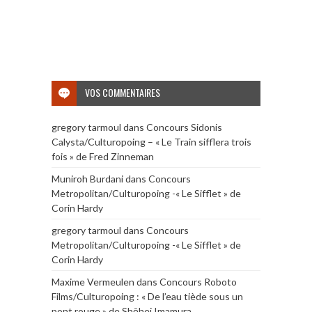
VOS COMMENTAIRES
gregory tarmoul
dans
Concours Sidonis
Calysta/Culturopoing – « Le Train sifflera trois
fois » de Fred Zinneman
Muniroh Burdani
dans
Concours
Metropolitan/Culturopoing -« Le Sifflet » de
Corin Hardy
gregory tarmoul
dans
Concours
Metropolitan/Culturopoing -« Le Sifflet » de
Corin Hardy
Maxime Vermeulen
dans
Concours Roboto
Films/Culturopoing : « De l’eau tiède sous un
pont rouge » de Shōhei Imamura