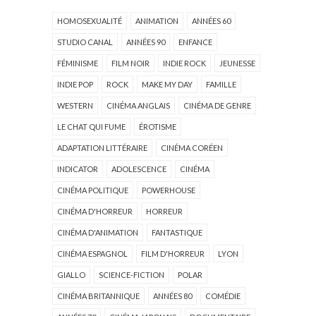
HOMOSEXUALITÉ
ANIMATION
ANNÉES 60
STUDIO CANAL
ANNÉES 90
ENFANCE
FÉMINISME
FILM NOIR
INDIE ROCK
JEUNESSE
INDIE POP
ROCK
MAKE MY DAY
FAMILLE
WESTERN
CINÉMA ANGLAIS
CINÉMA DE GENRE
LE CHAT QUI FUME
ÉROTISME
ADAPTATION LITTÉRAIRE
CINÉMA CORÉEN
INDICATOR
ADOLESCENCE
CINÉMA
CINÉMA POLITIQUE
POWERHOUSE
CINÉMA D'HORREUR
HORREUR
CINÉMA D'ANIMATION
FANTASTIQUE
CINÉMA ESPAGNOL
FILM D'HORREUR
LYON
GIALLO
SCIENCE-FICTION
POLAR
CINÉMA BRITANNIQUE
ANNÉES 80
COMÉDIE