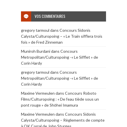
VOS COMMENTAIRES
gregory tarmoul
dans
Concours Sidonis
Calysta/Culturopoing – « Le Train sifflera trois
fois » de Fred Zinneman
Muniroh Burdani
dans
Concours
Metropolitan/Culturopoing -« Le Sifflet » de
Corin Hardy
gregory tarmoul
dans
Concours
Metropolitan/Culturopoing -« Le Sifflet » de
Corin Hardy
Maxime Vermeulen
dans
Concours Roboto
Films/Culturopoing : « De l’eau tiède sous un
pont rouge » de Shōhei Imamura
Maxime Vermeulen
dans
Concours Sidonis
Calysta/Culturopoing – Règlements de compte
à OK Corral de John Sturges