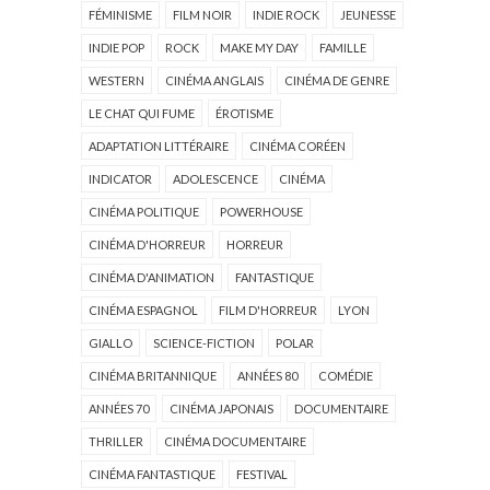
FÉMINISME
FILM NOIR
INDIE ROCK
JEUNESSE
INDIE POP
ROCK
MAKE MY DAY
FAMILLE
WESTERN
CINÉMA ANGLAIS
CINÉMA DE GENRE
LE CHAT QUI FUME
ÉROTISME
ADAPTATION LITTÉRAIRE
CINÉMA CORÉEN
INDICATOR
ADOLESCENCE
CINÉMA
CINÉMA POLITIQUE
POWERHOUSE
CINÉMA D'HORREUR
HORREUR
CINÉMA D'ANIMATION
FANTASTIQUE
CINÉMA ESPAGNOL
FILM D'HORREUR
LYON
GIALLO
SCIENCE-FICTION
POLAR
CINÉMA BRITANNIQUE
ANNÉES 80
COMÉDIE
ANNÉES 70
CINÉMA JAPONAIS
DOCUMENTAIRE
THRILLER
CINÉMA DOCUMENTAIRE
CINÉMA FANTASTIQUE
FESTIVAL