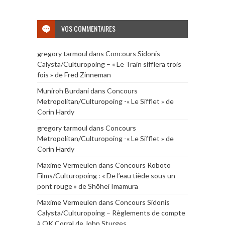
VOS COMMENTAIRES
gregory tarmoul
dans
Concours Sidonis
Calysta/Culturopoing – « Le Train sifflera trois
fois » de Fred Zinneman
Muniroh Burdani
dans
Concours
Metropolitan/Culturopoing -« Le Sifflet » de
Corin Hardy
gregory tarmoul
dans
Concours
Metropolitan/Culturopoing -« Le Sifflet » de
Corin Hardy
Maxime Vermeulen
dans
Concours Roboto
Films/Culturopoing : « De l’eau tiède sous un
pont rouge » de Shōhei Imamura
Maxime Vermeulen
dans
Concours Sidonis
Calysta/Culturopoing – Règlements de compte
à OK Corral de John Sturges