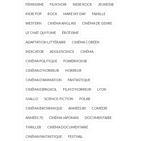
FÉMINISME
FILM NOIR
INDIE ROCK
JEUNESSE
INDIE POP
ROCK
MAKE MY DAY
FAMILLE
WESTERN
CINÉMA ANGLAIS
CINÉMA DE GENRE
LE CHAT QUI FUME
ÉROTISME
ADAPTATION LITTÉRAIRE
CINÉMA CORÉEN
INDICATOR
ADOLESCENCE
CINÉMA
CINÉMA POLITIQUE
POWERHOUSE
CINÉMA D'HORREUR
HORREUR
CINÉMA D'ANIMATION
FANTASTIQUE
CINÉMA ESPAGNOL
FILM D'HORREUR
LYON
GIALLO
SCIENCE-FICTION
POLAR
CINÉMA BRITANNIQUE
ANNÉES 80
COMÉDIE
ANNÉES 70
CINÉMA JAPONAIS
DOCUMENTAIRE
THRILLER
CINÉMA DOCUMENTAIRE
CINÉMA FANTASTIQUE
FESTIVAL