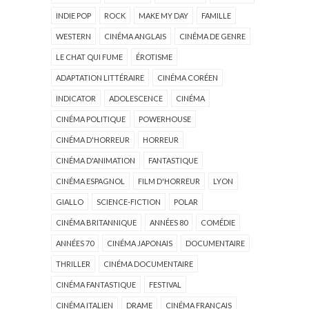
INDIE POP
ROCK
MAKE MY DAY
FAMILLE
WESTERN
CINÉMA ANGLAIS
CINÉMA DE GENRE
LE CHAT QUI FUME
ÉROTISME
ADAPTATION LITTÉRAIRE
CINÉMA CORÉEN
INDICATOR
ADOLESCENCE
CINÉMA
CINÉMA POLITIQUE
POWERHOUSE
CINÉMA D'HORREUR
HORREUR
CINÉMA D'ANIMATION
FANTASTIQUE
CINÉMA ESPAGNOL
FILM D'HORREUR
LYON
GIALLO
SCIENCE-FICTION
POLAR
CINÉMA BRITANNIQUE
ANNÉES 80
COMÉDIE
ANNÉES 70
CINÉMA JAPONAIS
DOCUMENTAIRE
THRILLER
CINÉMA DOCUMENTAIRE
CINÉMA FANTASTIQUE
FESTIVAL
CINÉMA ITALIEN
DRAME
CINÉMA FRANÇAIS