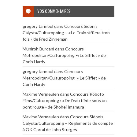
VOS COMMENTAIRES
gregory tarmoul
dans
Concours Sidonis
Calysta/Culturopoing – « Le Train sifflera trois
fois » de Fred Zinneman
Muniroh Burdani
dans
Concours
Metropolitan/Culturopoing -« Le Sifflet » de
Corin Hardy
gregory tarmoul
dans
Concours
Metropolitan/Culturopoing -« Le Sifflet » de
Corin Hardy
Maxime Vermeulen
dans
Concours Roboto
Films/Culturopoing : « De l’eau tiède sous un
pont rouge » de Shōhei Imamura
Maxime Vermeulen
dans
Concours Sidonis
Calysta/Culturopoing – Règlements de compte
à OK Corral de John Sturges