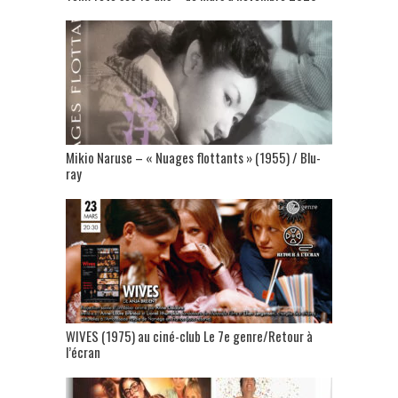
Mikio Naruse – « Nuages flottants » (1955) / Blu-
ray
WIVES (1975) au ciné-club Le 7e genre/Retour à
l’écran