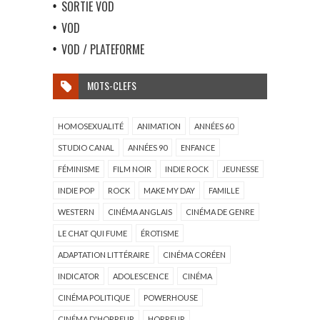
SORTIE VOD
VOD
VOD / PLATEFORME
MOTS-CLEFS
HOMOSEXUALITÉ
ANIMATION
ANNÉES 60
STUDIO CANAL
ANNÉES 90
ENFANCE
FÉMINISME
FILM NOIR
INDIE ROCK
JEUNESSE
INDIE POP
ROCK
MAKE MY DAY
FAMILLE
WESTERN
CINÉMA ANGLAIS
CINÉMA DE GENRE
LE CHAT QUI FUME
ÉROTISME
ADAPTATION LITTÉRAIRE
CINÉMA CORÉEN
INDICATOR
ADOLESCENCE
CINÉMA
CINÉMA POLITIQUE
POWERHOUSE
CINÉMA D'HORREUR
HORREUR