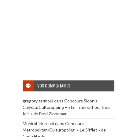
VOS COMMENTAIRES
gregory tarmoul
dans
Concours Sidonis
Calysta/Culturopoing – « Le Train sifflera trois
fois » de Fred Zinneman
Muniroh Burdani
dans
Concours
Metropolitan/Culturopoing -« Le Sifflet » de
Corin Hardy