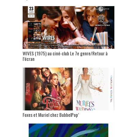
WIVES (1975) au ciné-club Le 7e genre/Retour à
l’écran
Foxes et Muriel chez BubbelPop’