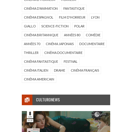
CINÉMA D'ANIMATION
FANTASTIQUE
CINÉMA ESPAGNOL
FILM D'HORREUR
LYON
GIALLO
SCIENCE-FICTION
POLAR
CINÉMA BRITANNIQUE
ANNÉES 80
COMÉDIE
ANNÉES 70
CINÉMA JAPONAIS
DOCUMENTAIRE
THRILLER
CINÉMA DOCUMENTAIRE
CINÉMA FANTASTIQUE
FESTIVAL
CINÉMA ITALIEN
DRAME
CINÉMA FRANÇAIS
CINÉMA AMERICAIN
CULTURONEWS