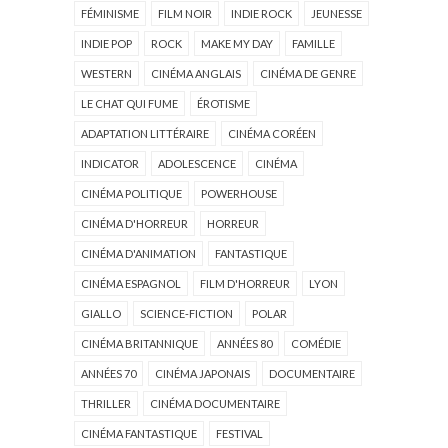
FÉMINISME
FILM NOIR
INDIE ROCK
JEUNESSE
INDIE POP
ROCK
MAKE MY DAY
FAMILLE
WESTERN
CINÉMA ANGLAIS
CINÉMA DE GENRE
LE CHAT QUI FUME
ÉROTISME
ADAPTATION LITTÉRAIRE
CINÉMA CORÉEN
INDICATOR
ADOLESCENCE
CINÉMA
CINÉMA POLITIQUE
POWERHOUSE
CINÉMA D'HORREUR
HORREUR
CINÉMA D'ANIMATION
FANTASTIQUE
CINÉMA ESPAGNOL
FILM D'HORREUR
LYON
GIALLO
SCIENCE-FICTION
POLAR
CINÉMA BRITANNIQUE
ANNÉES 80
COMÉDIE
ANNÉES 70
CINÉMA JAPONAIS
DOCUMENTAIRE
THRILLER
CINÉMA DOCUMENTAIRE
CINÉMA FANTASTIQUE
FESTIVAL