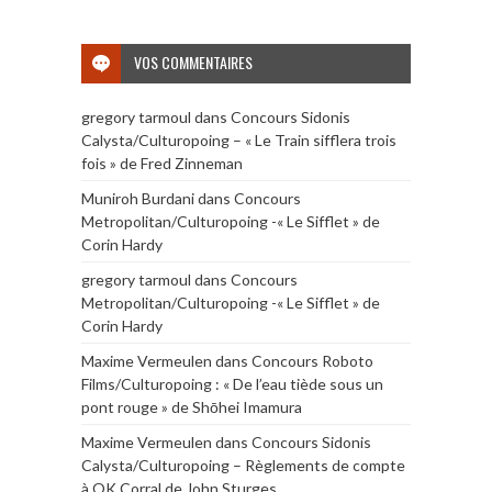
VOS COMMENTAIRES
gregory tarmoul
dans
Concours Sidonis
Calysta/Culturopoing – « Le Train sifflera trois
fois » de Fred Zinneman
Muniroh Burdani
dans
Concours
Metropolitan/Culturopoing -« Le Sifflet » de
Corin Hardy
gregory tarmoul
dans
Concours
Metropolitan/Culturopoing -« Le Sifflet » de
Corin Hardy
Maxime Vermeulen
dans
Concours Roboto
Films/Culturopoing : « De l’eau tiède sous un
pont rouge » de Shōhei Imamura
Maxime Vermeulen
dans
Concours Sidonis
Calysta/Culturopoing – Règlements de compte
à OK Corral de John Sturges