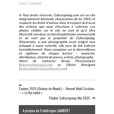
Dans "Cinéma"
© Tous droits réservés. Culturopoing.com est un site
intégralement bénévole (Association de loi 1901) et
respecte les droits d’auteur, dans le respect du travail
des artistes que nous cherchons à valoriser. Les
photos visibles sur le site ne sont là qu’à titre
illustratif, non dans un but d’exploitation commerciale
et ne sont pas la propriété de Culturopoing.
Néanmoins, si une photographie avait malgré tout
échappé à notre contrôle, elle sera de fait enlevée
immédiatement. Nous comptons sur la bienveillance
et vigilance de chaque lecteur – anonyme,
distributeur, attaché de presse, artiste, photographe.
Merci de contacter Bruno Piszczorowicz
(
lebornu@hotmail.com
) ou Olivier Rossignot
(
culturopoingcinema@gmail.com
).
Cannes 2025 (Séance de Minuit) – Vincent Maël Cardona
– « Le Roi soleil »
Playlist Culturopoing Mai 2025
A propos de Frédérique LAMBERT