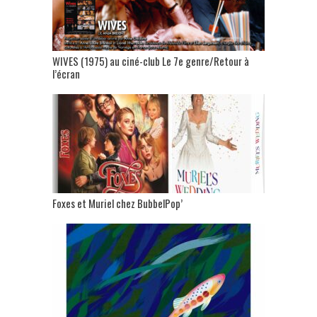
WIVES (1975) au ciné-club Le 7e genre/Retour à
l’écran
Foxes et Muriel chez BubbelPop’