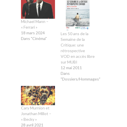
Michael Mann –
« Ferrari »
18 mars 2024
Les 50 ans de la
Dans "Cinéma"
Semaine de la
Critique: une
rétrospective
VOD en accès libre
sur MUBI
12 mai 2011
Dans
"Dossiers/Hommages"
Cary Murnion et
Jonathan Millot –
« Becky »
28 avril 2021