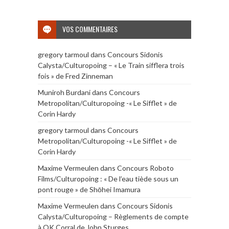
VOS COMMENTAIRES
gregory tarmoul
dans
Concours Sidonis
Calysta/Culturopoing – « Le Train sifflera trois
fois » de Fred Zinneman
Muniroh Burdani
dans
Concours
Metropolitan/Culturopoing -« Le Sifflet » de
Corin Hardy
gregory tarmoul
dans
Concours
Metropolitan/Culturopoing -« Le Sifflet » de
Corin Hardy
Maxime Vermeulen
dans
Concours Roboto
Films/Culturopoing : « De l’eau tiède sous un
pont rouge » de Shōhei Imamura
Maxime Vermeulen
dans
Concours Sidonis
Calysta/Culturopoing – Règlements de compte
à OK Corral de John Sturges