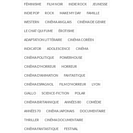
FÉMINISME
FILM NOIR
INDIE ROCK
JEUNESSE
INDIE POP
ROCK
MAKE MY DAY
FAMILLE
WESTERN
CINÉMA ANGLAIS
CINÉMA DE GENRE
LE CHAT QUI FUME
ÉROTISME
ADAPTATION LITTÉRAIRE
CINÉMA CORÉEN
INDICATOR
ADOLESCENCE
CINÉMA
CINÉMA POLITIQUE
POWERHOUSE
CINÉMA D'HORREUR
HORREUR
CINÉMA D'ANIMATION
FANTASTIQUE
CINÉMA ESPAGNOL
FILM D'HORREUR
LYON
GIALLO
SCIENCE-FICTION
POLAR
CINÉMA BRITANNIQUE
ANNÉES 80
COMÉDIE
ANNÉES 70
CINÉMA JAPONAIS
DOCUMENTAIRE
THRILLER
CINÉMA DOCUMENTAIRE
CINÉMA FANTASTIQUE
FESTIVAL