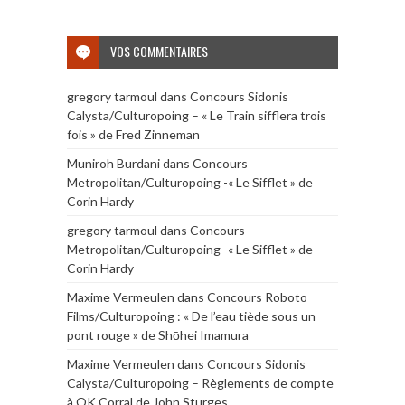
VOS COMMENTAIRES
gregory tarmoul
dans
Concours Sidonis
Calysta/Culturopoing – « Le Train sifflera trois
fois » de Fred Zinneman
Muniroh Burdani
dans
Concours
Metropolitan/Culturopoing -« Le Sifflet » de
Corin Hardy
gregory tarmoul
dans
Concours
Metropolitan/Culturopoing -« Le Sifflet » de
Corin Hardy
Maxime Vermeulen
dans
Concours Roboto
Films/Culturopoing : « De l’eau tiède sous un
pont rouge » de Shōhei Imamura
Maxime Vermeulen
dans
Concours Sidonis
Calysta/Culturopoing – Règlements de compte
à OK Corral de John Sturges