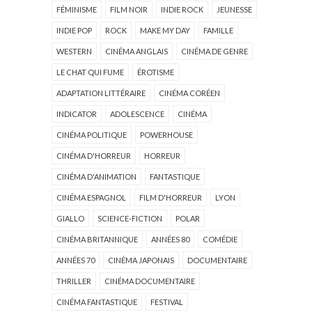
FÉMINISME
FILM NOIR
INDIE ROCK
JEUNESSE
INDIE POP
ROCK
MAKE MY DAY
FAMILLE
WESTERN
CINÉMA ANGLAIS
CINÉMA DE GENRE
LE CHAT QUI FUME
ÉROTISME
ADAPTATION LITTÉRAIRE
CINÉMA CORÉEN
INDICATOR
ADOLESCENCE
CINÉMA
CINÉMA POLITIQUE
POWERHOUSE
CINÉMA D'HORREUR
HORREUR
CINÉMA D'ANIMATION
FANTASTIQUE
CINÉMA ESPAGNOL
FILM D'HORREUR
LYON
GIALLO
SCIENCE-FICTION
POLAR
CINÉMA BRITANNIQUE
ANNÉES 80
COMÉDIE
ANNÉES 70
CINÉMA JAPONAIS
DOCUMENTAIRE
THRILLER
CINÉMA DOCUMENTAIRE
CINÉMA FANTASTIQUE
FESTIVAL