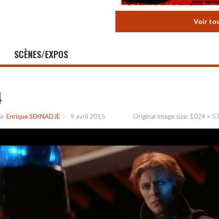
Voir to
SCÈNES/EXPOS
4
ar
Enrique SEKNADJE
-
9 avril 2015
Original Image size:
1024 × 5