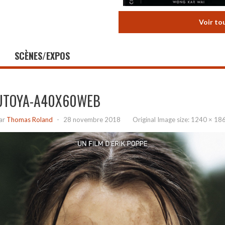
Voir to
SCÈNES/EXPOS
UTOYA-A40X60WEB
ar
Thomas Roland
-
28 novembre 2018
Original Image size:
1240 × 18