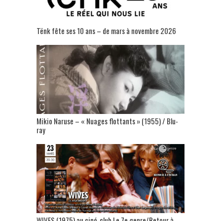
Tënk fête ses 10 ans – de mars à novembre 2026
Mikio Naruse – « Nuages flottants » (1955) / Blu-
ray
WIVES (1975) au ciné-club Le 7e genre/Retour à