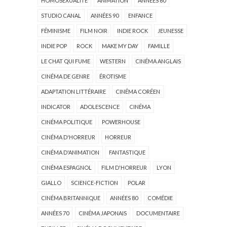
HOMOSEXUALITÉ
ANIMATION
ANNÉES 60
STUDIO CANAL
ANNÉES 90
ENFANCE
FÉMINISME
FILM NOIR
INDIE ROCK
JEUNESSE
INDIE POP
ROCK
MAKE MY DAY
FAMILLE
LE CHAT QUI FUME
WESTERN
CINÉMA ANGLAIS
CINÉMA DE GENRE
ÉROTISME
ADAPTATION LITTÉRAIRE
CINÉMA CORÉEN
INDICATOR
ADOLESCENCE
CINÉMA
CINÉMA POLITIQUE
POWERHOUSE
CINÉMA D'HORREUR
HORREUR
CINÉMA D'ANIMATION
FANTASTIQUE
CINÉMA ESPAGNOL
FILM D'HORREUR
LYON
GIALLO
SCIENCE-FICTION
POLAR
CINÉMA BRITANNIQUE
ANNÉES 80
COMÉDIE
ANNÉES 70
CINÉMA JAPONAIS
DOCUMENTAIRE