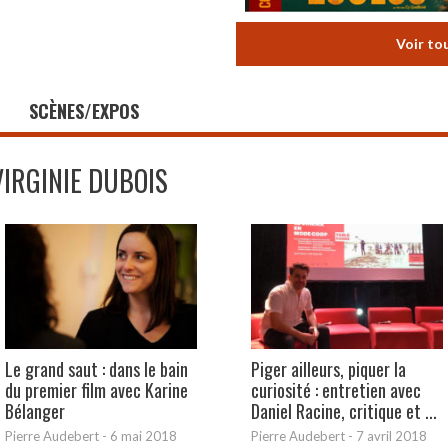
Voir to
SCÈNES/EXPOS
VIRGINIE DUBOIS
Le grand saut : dans le bain
Piger ailleurs, piquer la
du premier film avec Karine
curiosité : entretien avec
Bélanger
Daniel Racine, critique et ...
Pierre Audebert
-
6 mai 2018
Pierre Audebert
-
7 avril 2018