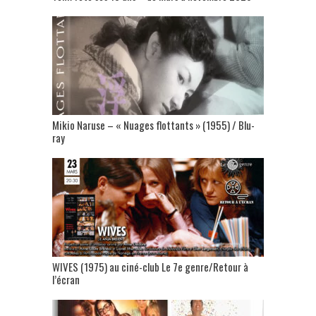
Mikio Naruse – « Nuages flottants » (1955) / Blu-
ray
WIVES (1975) au ciné-club Le 7e genre/Retour à
l’écran