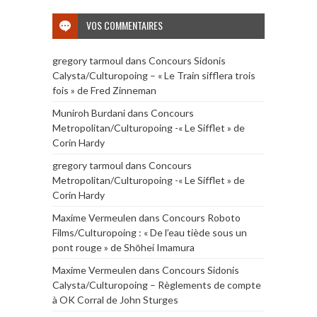
VOS COMMENTAIRES
gregory tarmoul
dans
Concours Sidonis
Calysta/Culturopoing – « Le Train sifflera trois
fois » de Fred Zinneman
Muniroh Burdani
dans
Concours
Metropolitan/Culturopoing -« Le Sifflet » de
Corin Hardy
gregory tarmoul
dans
Concours
Metropolitan/Culturopoing -« Le Sifflet » de
Corin Hardy
Maxime Vermeulen
dans
Concours Roboto
Films/Culturopoing : « De l’eau tiède sous un
pont rouge » de Shōhei Imamura
Maxime Vermeulen
dans
Concours Sidonis
Calysta/Culturopoing – Règlements de compte
à OK Corral de John Sturges