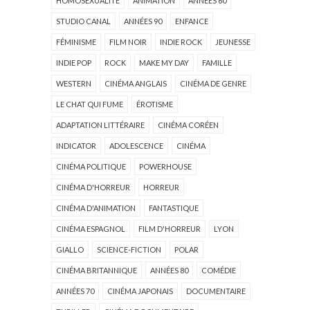
HOMOSEXUALITÉ
ANIMATION
ANNÉES 60
STUDIO CANAL
ANNÉES 90
ENFANCE
FÉMINISME
FILM NOIR
INDIE ROCK
JEUNESSE
INDIE POP
ROCK
MAKE MY DAY
FAMILLE
WESTERN
CINÉMA ANGLAIS
CINÉMA DE GENRE
LE CHAT QUI FUME
ÉROTISME
ADAPTATION LITTÉRAIRE
CINÉMA CORÉEN
INDICATOR
ADOLESCENCE
CINÉMA
CINÉMA POLITIQUE
POWERHOUSE
CINÉMA D'HORREUR
HORREUR
CINÉMA D'ANIMATION
FANTASTIQUE
CINÉMA ESPAGNOL
FILM D'HORREUR
LYON
GIALLO
SCIENCE-FICTION
POLAR
CINÉMA BRITANNIQUE
ANNÉES 80
COMÉDIE
ANNÉES 70
CINÉMA JAPONAIS
DOCUMENTAIRE