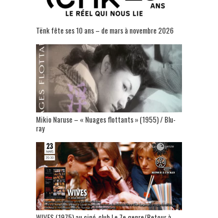
Tënk fête ses 10 ans – de mars à novembre 2026
Mikio Naruse – « Nuages flottants » (1955) / Blu-
ray
WIVES (1975) au ciné-club Le 7e genre/Retour à