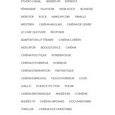
STUDIO CANAL
ANNÉES 90
ENFANCE
FÉMINISME
FILM NOIR
INDIE ROCK
JEUNESSE
INDIE POP
ROCK
MAKE MY DAY
FAMILLE
WESTERN
CINÉMA ANGLAIS
CINÉMA DE GENRE
LE CHAT QUI FUME
ÉROTISME
ADAPTATION LITTÉRAIRE
CINÉMA CORÉEN
INDICATOR
ADOLESCENCE
CINÉMA
CINÉMA POLITIQUE
POWERHOUSE
CINÉMA D'HORREUR
HORREUR
CINÉMA D'ANIMATION
FANTASTIQUE
CINÉMA ESPAGNOL
FILM D'HORREUR
LYON
GIALLO
SCIENCE-FICTION
POLAR
CINÉMA BRITANNIQUE
ANNÉES 80
COMÉDIE
ANNÉES 70
CINÉMA JAPONAIS
DOCUMENTAIRE
THRILLER
CINÉMA DOCUMENTAIRE