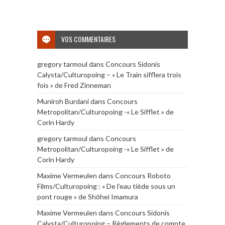
VOS COMMENTAIRES
gregory tarmoul
dans
Concours Sidonis
Calysta/Culturopoing – « Le Train sifflera trois
fois » de Fred Zinneman
Muniroh Burdani
dans
Concours
Metropolitan/Culturopoing -« Le Sifflet » de
Corin Hardy
gregory tarmoul
dans
Concours
Metropolitan/Culturopoing -« Le Sifflet » de
Corin Hardy
Maxime Vermeulen
dans
Concours Roboto
Films/Culturopoing : « De l’eau tiède sous un
pont rouge » de Shōhei Imamura
Maxime Vermeulen
dans
Concours Sidonis
Calysta/Culturopoing – Règlements de compte