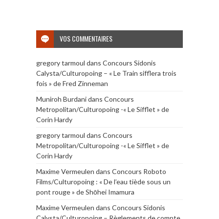
VOS COMMENTAIRES
gregory tarmoul
dans
Concours Sidonis
Calysta/Culturopoing – « Le Train sifflera trois
fois » de Fred Zinneman
Muniroh Burdani
dans
Concours
Metropolitan/Culturopoing -« Le Sifflet » de
Corin Hardy
gregory tarmoul
dans
Concours
Metropolitan/Culturopoing -« Le Sifflet » de
Corin Hardy
Maxime Vermeulen
dans
Concours Roboto
Films/Culturopoing : « De l’eau tiède sous un
pont rouge » de Shōhei Imamura
Maxime Vermeulen
dans
Concours Sidonis
Calysta/Culturopoing – Règlements de compte