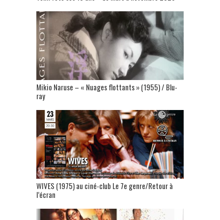
Mikio Naruse – « Nuages flottants » (1955) / Blu-
ray
WIVES (1975) au ciné-club Le 7e genre/Retour à
l’écran