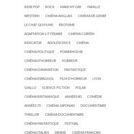
INDIE POP
ROCK
MAKE MY DAY
FAMILLE
WESTERN
CINÉMA ANGLAIS
CINÉMA DE GENRE
LE CHAT QUI FUME
ÉROTISME
ADAPTATION LITTÉRAIRE
CINÉMA CORÉEN
INDICATOR
ADOLESCENCE
CINÉMA
CINÉMA POLITIQUE
POWERHOUSE
CINÉMA D'HORREUR
HORREUR
CINÉMA D'ANIMATION
FANTASTIQUE
CINÉMA ESPAGNOL
FILM D'HORREUR
LYON
GIALLO
SCIENCE-FICTION
POLAR
CINÉMA BRITANNIQUE
ANNÉES 80
COMÉDIE
ANNÉES 70
CINÉMA JAPONAIS
DOCUMENTAIRE
THRILLER
CINÉMA DOCUMENTAIRE
CINÉMA FANTASTIQUE
FESTIVAL
CINÉMA ITALIEN
DRAME
CINÉMA FRANÇAIS