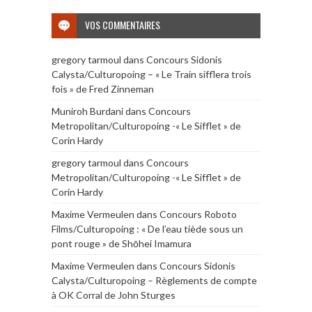
VOS COMMENTAIRES
gregory tarmoul
dans
Concours Sidonis
Calysta/Culturopoing – « Le Train sifflera trois
fois » de Fred Zinneman
Muniroh Burdani
dans
Concours
Metropolitan/Culturopoing -« Le Sifflet » de
Corin Hardy
gregory tarmoul
dans
Concours
Metropolitan/Culturopoing -« Le Sifflet » de
Corin Hardy
Maxime Vermeulen
dans
Concours Roboto
Films/Culturopoing : « De l’eau tiède sous un
pont rouge » de Shōhei Imamura
Maxime Vermeulen
dans
Concours Sidonis
Calysta/Culturopoing – Règlements de compte
à OK Corral de John Sturges