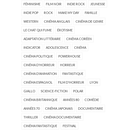
FÉMINISME
FILM NOIR
INDIE ROCK
JEUNESSE
INDIE POP
ROCK
MAKE MY DAY
FAMILLE
WESTERN
CINÉMA ANGLAIS
CINÉMA DE GENRE
LE CHAT QUI FUME
ÉROTISME
ADAPTATION LITTÉRAIRE
CINÉMA CORÉEN
INDICATOR
ADOLESCENCE
CINÉMA
CINÉMA POLITIQUE
POWERHOUSE
CINÉMA D'HORREUR
HORREUR
CINÉMA D'ANIMATION
FANTASTIQUE
CINÉMA ESPAGNOL
FILM D'HORREUR
LYON
GIALLO
SCIENCE-FICTION
POLAR
CINÉMA BRITANNIQUE
ANNÉES 80
COMÉDIE
ANNÉES 70
CINÉMA JAPONAIS
DOCUMENTAIRE
THRILLER
CINÉMA DOCUMENTAIRE
CINÉMA FANTASTIQUE
FESTIVAL