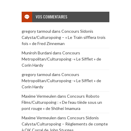
VOS COMMENTAIRES
gregory tarmoul
dans
Concours Sidonis
Calysta/Culturopoing – « Le Train sifflera trois
fois » de Fred Zinneman
Muniroh Burdani
dans
Concours
Metropolitan/Culturopoing -« Le Sifflet » de
Corin Hardy
gregory tarmoul
dans
Concours
Metropolitan/Culturopoing -« Le Sifflet » de
Corin Hardy
Maxime Vermeulen
dans
Concours Roboto
Films/Culturopoing : « De l’eau tiède sous un
pont rouge » de Shōhei Imamura
Maxime Vermeulen
dans
Concours Sidonis
Calysta/Culturopoing – Règlements de compte
à OK Corral de John Sturges