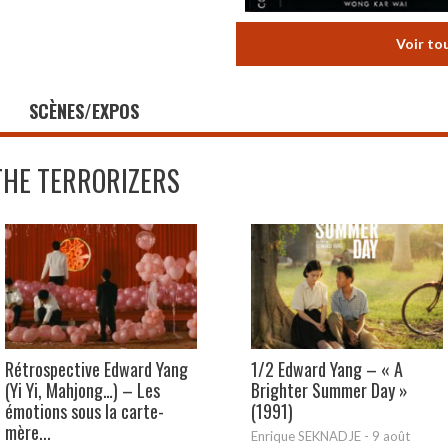
Voir to
SCÈNES/EXPOS
THE TERRORIZERS
Rétrospective Edward Yang
1/2 Edward Yang – « A
(Yi Yi, Mahjong…) – Les
Brighter Summer Day »
émotions sous la carte-
(1991)
mère...
Enrique SEKNADJE
-
9 août