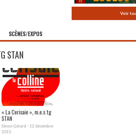
Voir to
SCÈNES/EXPOS
TG STAN
« La Cerisaie », m.e.s tg
STAN
Simon Gérard
-
12 décembre
2015