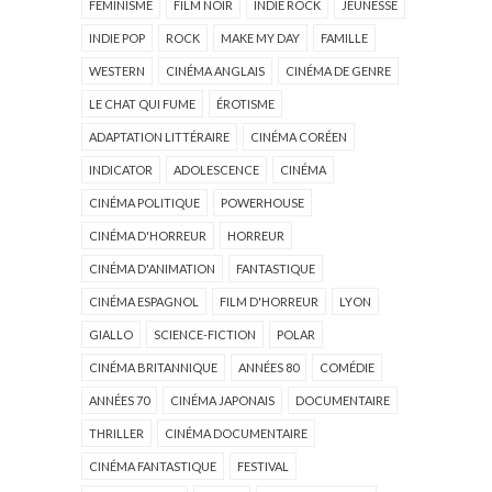
FÉMINISME
FILM NOIR
INDIE ROCK
JEUNESSE
INDIE POP
ROCK
MAKE MY DAY
FAMILLE
WESTERN
CINÉMA ANGLAIS
CINÉMA DE GENRE
LE CHAT QUI FUME
ÉROTISME
ADAPTATION LITTÉRAIRE
CINÉMA CORÉEN
INDICATOR
ADOLESCENCE
CINÉMA
CINÉMA POLITIQUE
POWERHOUSE
CINÉMA D'HORREUR
HORREUR
CINÉMA D'ANIMATION
FANTASTIQUE
CINÉMA ESPAGNOL
FILM D'HORREUR
LYON
GIALLO
SCIENCE-FICTION
POLAR
CINÉMA BRITANNIQUE
ANNÉES 80
COMÉDIE
ANNÉES 70
CINÉMA JAPONAIS
DOCUMENTAIRE
THRILLER
CINÉMA DOCUMENTAIRE
CINÉMA FANTASTIQUE
FESTIVAL