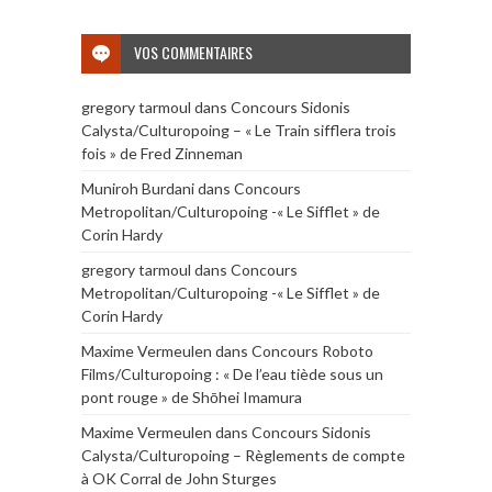
VOS COMMENTAIRES
gregory tarmoul
dans
Concours Sidonis
Calysta/Culturopoing – « Le Train sifflera trois
fois » de Fred Zinneman
Muniroh Burdani
dans
Concours
Metropolitan/Culturopoing -« Le Sifflet » de
Corin Hardy
gregory tarmoul
dans
Concours
Metropolitan/Culturopoing -« Le Sifflet » de
Corin Hardy
Maxime Vermeulen
dans
Concours Roboto
Films/Culturopoing : « De l’eau tiède sous un
pont rouge » de Shōhei Imamura
Maxime Vermeulen
dans
Concours Sidonis
Calysta/Culturopoing – Règlements de compte
à OK Corral de John Sturges