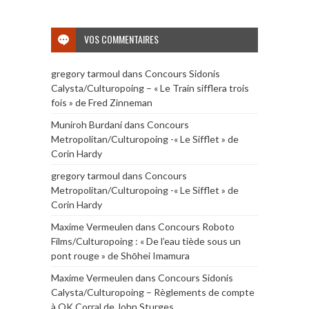
VOS COMMENTAIRES
gregory tarmoul
dans
Concours Sidonis
Calysta/Culturopoing – « Le Train sifflera trois
fois » de Fred Zinneman
Muniroh Burdani
dans
Concours
Metropolitan/Culturopoing -« Le Sifflet » de
Corin Hardy
gregory tarmoul
dans
Concours
Metropolitan/Culturopoing -« Le Sifflet » de
Corin Hardy
Maxime Vermeulen
dans
Concours Roboto
Films/Culturopoing : « De l’eau tiède sous un
pont rouge » de Shōhei Imamura
Maxime Vermeulen
dans
Concours Sidonis
Calysta/Culturopoing – Règlements de compte
à OK Corral de John Sturges