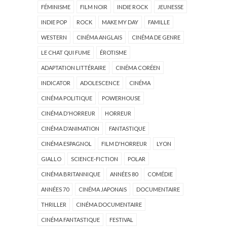
FÉMINISME
FILM NOIR
INDIE ROCK
JEUNESSE
INDIE POP
ROCK
MAKE MY DAY
FAMILLE
WESTERN
CINÉMA ANGLAIS
CINÉMA DE GENRE
LE CHAT QUI FUME
ÉROTISME
ADAPTATION LITTÉRAIRE
CINÉMA CORÉEN
INDICATOR
ADOLESCENCE
CINÉMA
CINÉMA POLITIQUE
POWERHOUSE
CINÉMA D'HORREUR
HORREUR
CINÉMA D'ANIMATION
FANTASTIQUE
CINÉMA ESPAGNOL
FILM D'HORREUR
LYON
GIALLO
SCIENCE-FICTION
POLAR
CINÉMA BRITANNIQUE
ANNÉES 80
COMÉDIE
ANNÉES 70
CINÉMA JAPONAIS
DOCUMENTAIRE
THRILLER
CINÉMA DOCUMENTAIRE
CINÉMA FANTASTIQUE
FESTIVAL