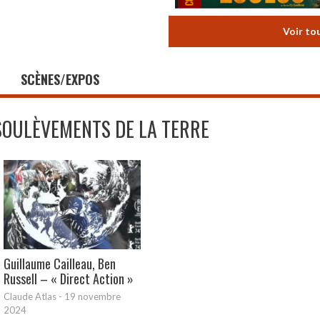
Voir to
SCÈNES/EXPOS
SOULÈVEMENTS DE LA TERRE
Guillaume Cailleau, Ben
Russell – « Direct Action »
Claude Atlas
-
19 novembre
2024