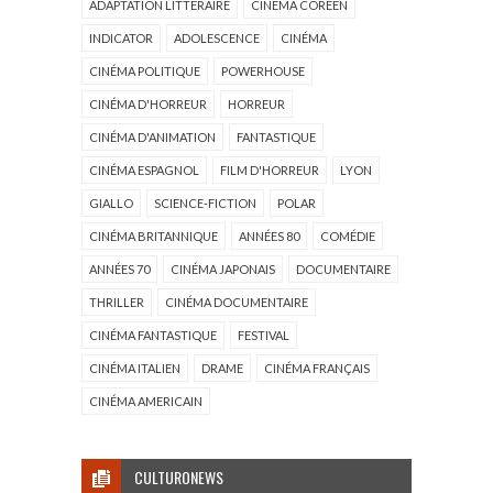
ADAPTATION LITTÉRAIRE
CINÉMA CORÉEN
INDICATOR
ADOLESCENCE
CINÉMA
CINÉMA POLITIQUE
POWERHOUSE
CINÉMA D'HORREUR
HORREUR
CINÉMA D'ANIMATION
FANTASTIQUE
CINÉMA ESPAGNOL
FILM D'HORREUR
LYON
GIALLO
SCIENCE-FICTION
POLAR
CINÉMA BRITANNIQUE
ANNÉES 80
COMÉDIE
ANNÉES 70
CINÉMA JAPONAIS
DOCUMENTAIRE
THRILLER
CINÉMA DOCUMENTAIRE
CINÉMA FANTASTIQUE
FESTIVAL
CINÉMA ITALIEN
DRAME
CINÉMA FRANÇAIS
CINÉMA AMERICAIN
CULTURONEWS