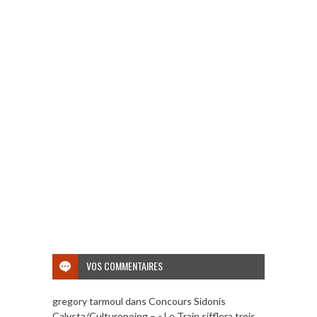
VOS COMMENTAIRES
gregory tarmoul
dans
Concours Sidonis
Calysta/Culturopoing – « Le Train sifflera trois