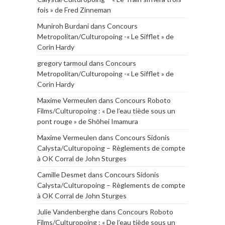
fois » de Fred Zinneman
Muniroh Burdani
dans
Concours
Metropolitan/Culturopoing -« Le Sifflet » de
Corin Hardy
gregory tarmoul
dans
Concours
Metropolitan/Culturopoing -« Le Sifflet » de
Corin Hardy
Maxime Vermeulen
dans
Concours Roboto
Films/Culturopoing : « De l’eau tiède sous un
pont rouge » de Shōhei Imamura
Maxime Vermeulen
dans
Concours Sidonis
Calysta/Culturopoing – Règlements de compte
à OK Corral de John Sturges
Camille Desmet
dans
Concours Sidonis
Calysta/Culturopoing – Règlements de compte
à OK Corral de John Sturges
Julie Vandenberghe
dans
Concours Roboto
Films/Culturopoing : « De l’eau tiède sous un