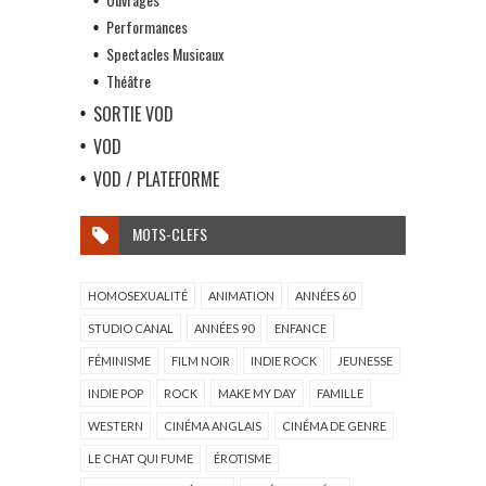
Performances
Spectacles Musicaux
Théâtre
SORTIE VOD
VOD
VOD / PLATEFORME
MOTS-CLEFS
HOMOSEXUALITÉ
ANIMATION
ANNÉES 60
STUDIO CANAL
ANNÉES 90
ENFANCE
FÉMINISME
FILM NOIR
INDIE ROCK
JEUNESSE
INDIE POP
ROCK
MAKE MY DAY
FAMILLE
WESTERN
CINÉMA ANGLAIS
CINÉMA DE GENRE
LE CHAT QUI FUME
ÉROTISME