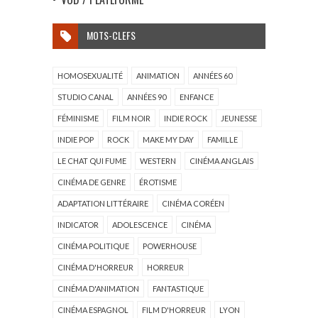
MOTS-CLEFS
HOMOSEXUALITÉ
ANIMATION
ANNÉES 60
STUDIO CANAL
ANNÉES 90
ENFANCE
FÉMINISME
FILM NOIR
INDIE ROCK
JEUNESSE
INDIE POP
ROCK
MAKE MY DAY
FAMILLE
LE CHAT QUI FUME
WESTERN
CINÉMA ANGLAIS
CINÉMA DE GENRE
ÉROTISME
ADAPTATION LITTÉRAIRE
CINÉMA CORÉEN
INDICATOR
ADOLESCENCE
CINÉMA
CINÉMA POLITIQUE
POWERHOUSE
CINÉMA D'HORREUR
HORREUR
CINÉMA D'ANIMATION
FANTASTIQUE
CINÉMA ESPAGNOL
FILM D'HORREUR
LYON