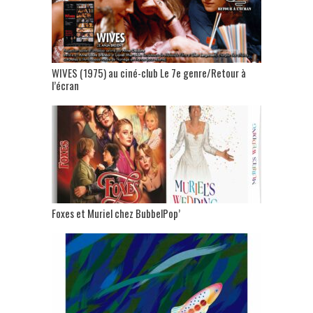
WIVES (1975) au ciné-club Le 7e genre/Retour à
l’écran
Foxes et Muriel chez BubbelPop’