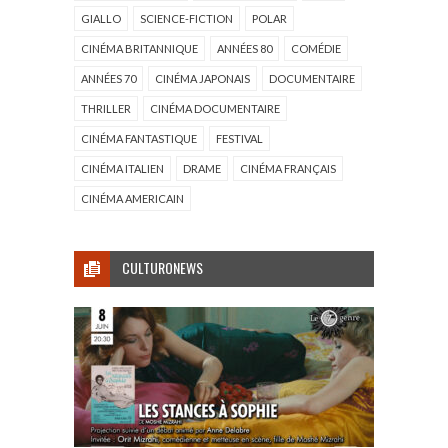
GIALLO
SCIENCE-FICTION
POLAR
CINÉMA BRITANNIQUE
ANNÉES 80
COMÉDIE
ANNÉES 70
CINÉMA JAPONAIS
DOCUMENTAIRE
THRILLER
CINÉMA DOCUMENTAIRE
CINÉMA FANTASTIQUE
FESTIVAL
CINÉMA ITALIEN
DRAME
CINÉMA FRANÇAIS
CINÉMA AMERICAIN
CULTURONEWS