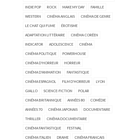
INDIE POP
ROCK
MAKE MY DAY
FAMILLE
WESTERN
CINÉMA ANGLAIS
CINÉMA DE GENRE
LE CHAT QUI FUME
ÉROTISME
ADAPTATION LITTÉRAIRE
CINÉMA CORÉEN
INDICATOR
ADOLESCENCE
CINÉMA
CINÉMA POLITIQUE
POWERHOUSE
CINÉMA D'HORREUR
HORREUR
CINÉMA D'ANIMATION
FANTASTIQUE
CINÉMA ESPAGNOL
FILM D'HORREUR
LYON
GIALLO
SCIENCE-FICTION
POLAR
CINÉMA BRITANNIQUE
ANNÉES 80
COMÉDIE
ANNÉES 70
CINÉMA JAPONAIS
DOCUMENTAIRE
THRILLER
CINÉMA DOCUMENTAIRE
CINÉMA FANTASTIQUE
FESTIVAL
CINÉMA ITALIEN
DRAME
CINÉMA FRANÇAIS