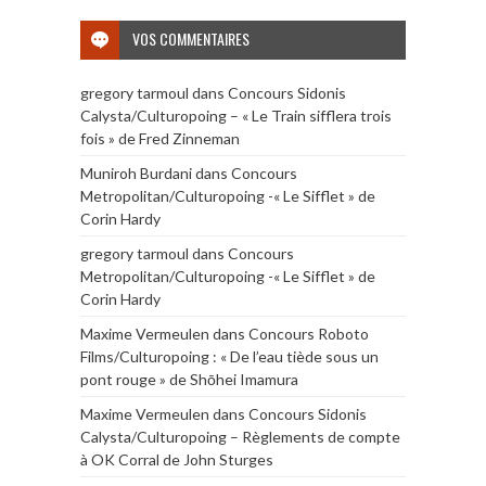
VOS COMMENTAIRES
gregory tarmoul
dans
Concours Sidonis
Calysta/Culturopoing – « Le Train sifflera trois
fois » de Fred Zinneman
Muniroh Burdani
dans
Concours
Metropolitan/Culturopoing -« Le Sifflet » de
Corin Hardy
gregory tarmoul
dans
Concours
Metropolitan/Culturopoing -« Le Sifflet » de
Corin Hardy
Maxime Vermeulen
dans
Concours Roboto
Films/Culturopoing : « De l’eau tiède sous un
pont rouge » de Shōhei Imamura
Maxime Vermeulen
dans
Concours Sidonis
Calysta/Culturopoing – Règlements de compte
à OK Corral de John Sturges