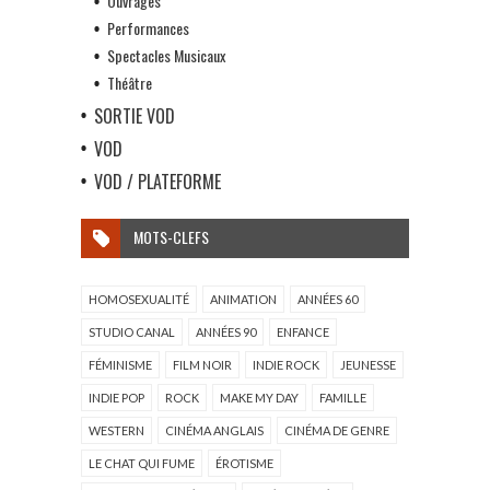
Ouvrages
Performances
Spectacles Musicaux
Théâtre
SORTIE VOD
VOD
VOD / PLATEFORME
MOTS-CLEFS
HOMOSEXUALITÉ
ANIMATION
ANNÉES 60
STUDIO CANAL
ANNÉES 90
ENFANCE
FÉMINISME
FILM NOIR
INDIE ROCK
JEUNESSE
INDIE POP
ROCK
MAKE MY DAY
FAMILLE
WESTERN
CINÉMA ANGLAIS
CINÉMA DE GENRE
LE CHAT QUI FUME
ÉROTISME