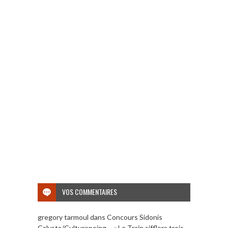
VOS COMMENTAIRES
gregory tarmoul
dans
Concours Sidonis
Calysta/Culturopoing – « Le Train sifflera trois