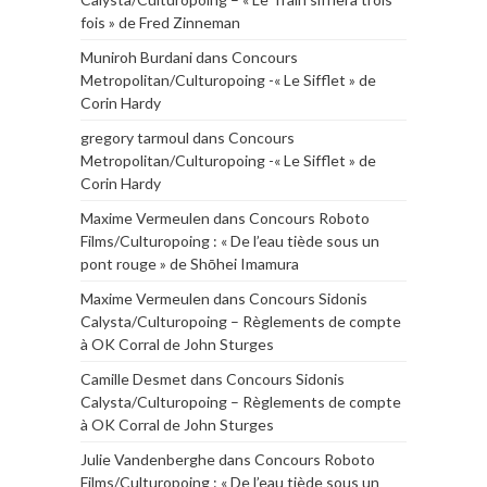
fois » de Fred Zinneman
Muniroh Burdani
dans
Concours
Metropolitan/Culturopoing -« Le Sifflet » de
Corin Hardy
gregory tarmoul
dans
Concours
Metropolitan/Culturopoing -« Le Sifflet » de
Corin Hardy
Maxime Vermeulen
dans
Concours Roboto
Films/Culturopoing : « De l’eau tiède sous un
pont rouge » de Shōhei Imamura
Maxime Vermeulen
dans
Concours Sidonis
Calysta/Culturopoing – Règlements de compte
à OK Corral de John Sturges
Camille Desmet
dans
Concours Sidonis
Calysta/Culturopoing – Règlements de compte
à OK Corral de John Sturges
Julie Vandenberghe
dans
Concours Roboto
Films/Culturopoing : « De l’eau tiède sous un