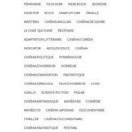
FÉMINISME
FILM NOIR
INDIE ROCK
JEUNESSE
INDIE POP
ROCK
MAKE MY DAY
FAMILLE
WESTERN
CINÉMA ANGLAIS
CINÉMA DE GENRE
LE CHAT QUI FUME
ÉROTISME
ADAPTATION LITTÉRAIRE
CINÉMA CORÉEN
INDICATOR
ADOLESCENCE
CINÉMA
CINÉMA POLITIQUE
POWERHOUSE
CINÉMA D'HORREUR
HORREUR
CINÉMA D'ANIMATION
FANTASTIQUE
CINÉMA ESPAGNOL
FILM D'HORREUR
LYON
GIALLO
SCIENCE-FICTION
POLAR
CINÉMA BRITANNIQUE
ANNÉES 80
COMÉDIE
ANNÉES 70
CINÉMA JAPONAIS
DOCUMENTAIRE
THRILLER
CINÉMA DOCUMENTAIRE
CINÉMA FANTASTIQUE
FESTIVAL