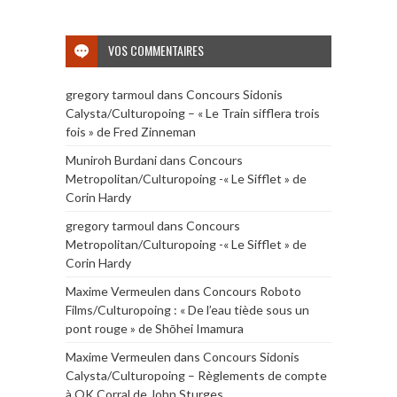
VOS COMMENTAIRES
gregory tarmoul
dans
Concours Sidonis
Calysta/Culturopoing – « Le Train sifflera trois
fois » de Fred Zinneman
Muniroh Burdani
dans
Concours
Metropolitan/Culturopoing -« Le Sifflet » de
Corin Hardy
gregory tarmoul
dans
Concours
Metropolitan/Culturopoing -« Le Sifflet » de
Corin Hardy
Maxime Vermeulen
dans
Concours Roboto
Films/Culturopoing : « De l’eau tiède sous un
pont rouge » de Shōhei Imamura
Maxime Vermeulen
dans
Concours Sidonis
Calysta/Culturopoing – Règlements de compte
à OK Corral de John Sturges