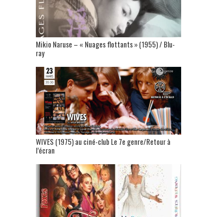
Mikio Naruse – « Nuages flottants » (1955) / Blu-
ray
WIVES (1975) au ciné-club Le 7e genre/Retour à
l’écran