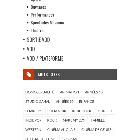
Ouvrages
Performances
Spectacles Musicaux
Théâtre
SORTIE VOD
VOD
VOD / PLATEFORME
MOTS-CLEFS
HOMOSEXUALITÉ
ANIMATION
ANNÉES 60
STUDIO CANAL
ANNÉES 90
ENFANCE
FÉMINISME
FILM NOIR
INDIE ROCK
JEUNESSE
INDIE POP
ROCK
MAKE MY DAY
FAMILLE
WESTERN
CINÉMA ANGLAIS
CINÉMA DE GENRE
LE CHAT QUI FUME
ÉROTISME