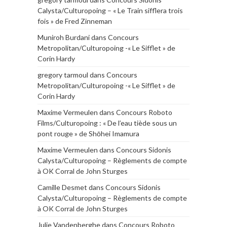
Calysta/Culturopoing – « Le Train sifflera trois
fois » de Fred Zinneman
Muniroh Burdani
dans
Concours
Metropolitan/Culturopoing -« Le Sifflet » de
Corin Hardy
gregory tarmoul
dans
Concours
Metropolitan/Culturopoing -« Le Sifflet » de
Corin Hardy
Maxime Vermeulen
dans
Concours Roboto
Films/Culturopoing : « De l’eau tiède sous un
pont rouge » de Shōhei Imamura
Maxime Vermeulen
dans
Concours Sidonis
Calysta/Culturopoing – Règlements de compte
à OK Corral de John Sturges
Camille Desmet
dans
Concours Sidonis
Calysta/Culturopoing – Règlements de compte
à OK Corral de John Sturges
Julie Vandenberghe
dans
Concours Roboto