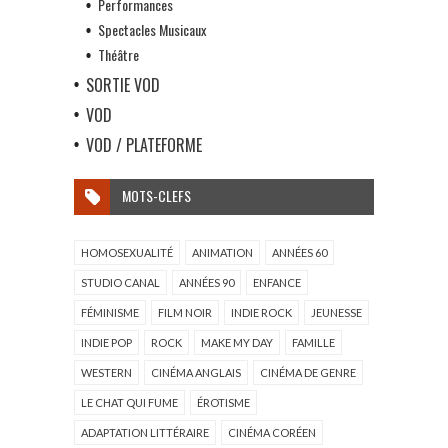
Performances
Spectacles Musicaux
Théâtre
SORTIE VOD
VOD
VOD / PLATEFORME
MOTS-CLEFS
HOMOSEXUALITÉ
ANIMATION
ANNÉES 60
STUDIO CANAL
ANNÉES 90
ENFANCE
FÉMINISME
FILM NOIR
INDIE ROCK
JEUNESSE
INDIE POP
ROCK
MAKE MY DAY
FAMILLE
WESTERN
CINÉMA ANGLAIS
CINÉMA DE GENRE
LE CHAT QUI FUME
ÉROTISME
ADAPTATION LITTÉRAIRE
CINÉMA CORÉEN