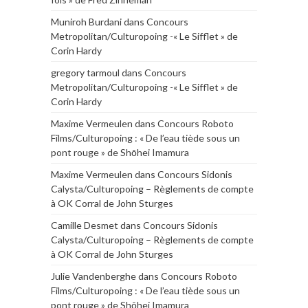
Muniroh Burdani
dans
Concours
Metropolitan/Culturopoing -« Le Sifflet » de
Corin Hardy
gregory tarmoul
dans
Concours
Metropolitan/Culturopoing -« Le Sifflet » de
Corin Hardy
Maxime Vermeulen
dans
Concours Roboto
Films/Culturopoing : « De l’eau tiède sous un
pont rouge » de Shōhei Imamura
Maxime Vermeulen
dans
Concours Sidonis
Calysta/Culturopoing – Règlements de compte
à OK Corral de John Sturges
Camille Desmet
dans
Concours Sidonis
Calysta/Culturopoing – Règlements de compte
à OK Corral de John Sturges
Julie Vandenberghe
dans
Concours Roboto
Films/Culturopoing : « De l’eau tiède sous un
pont rouge » de Shōhei Imamura