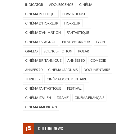
INDICATOR
ADOLESCENCE
CINÉMA
CINÉMA POLITIQUE
POWERHOUSE
CINÉMA D'HORREUR
HORREUR
CINÉMA D'ANIMATION
FANTASTIQUE
CINÉMA ESPAGNOL
FILM D'HORREUR
LYON
GIALLO
SCIENCE-FICTION
POLAR
CINÉMA BRITANNIQUE
ANNÉES 80
COMÉDIE
ANNÉES 70
CINÉMA JAPONAIS
DOCUMENTAIRE
THRILLER
CINÉMA DOCUMENTAIRE
CINÉMA FANTASTIQUE
FESTIVAL
CINÉMA ITALIEN
DRAME
CINÉMA FRANÇAIS
CINÉMA AMERICAIN
CULTURONEWS