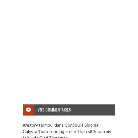
VOS COMMENTAIRES
gregory tarmoul
dans
Concours Sidonis
Calysta/Culturopoing – « Le Train sifflera trois
fois » de Fred Zinneman