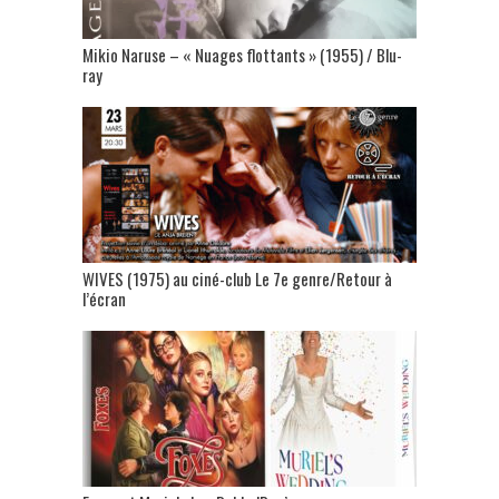
Mikio Naruse – « Nuages flottants » (1955) / Blu-
ray
WIVES (1975) au ciné-club Le 7e genre/Retour à
l’écran