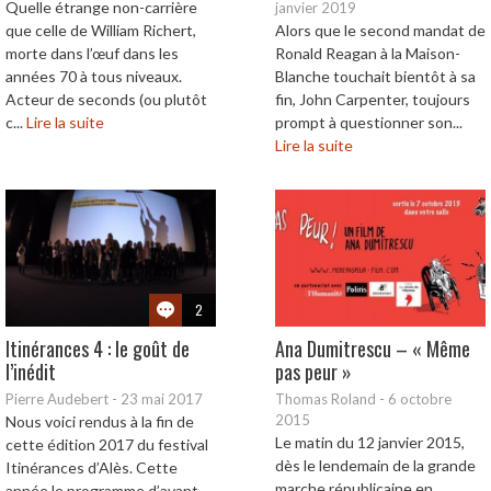
Quelle étrange non-carrière
janvier 2019
que celle de William Richert,
Alors que le second mandat de
morte dans l’œuf dans les
Ronald Reagan à la Maison-
années 70 à tous niveaux.
Blanche touchait bientôt à sa
Acteur de seconds (ou plutôt
fin, John Carpenter, toujours
c...
Lire la suite
prompt à questionner son...
Lire la suite
2
Itinérances 4 : le goût de
Ana Dumitrescu – « Même
l’inédit
pas peur »
Pierre Audebert
-
23 mai 2017
Thomas Roland
-
6 octobre
2015
Nous voici rendus à la fin de
Le matin du 12 janvier 2015,
cette édition 2017 du festival
dès le lendemain de la grande
Itinérances d’Alès. Cette
marche républicaine en
année le programme d’avant-