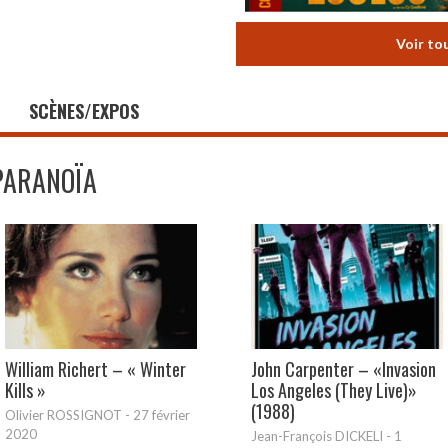
Voir to
SCÈNES/EXPOS
PARANOÏA
William Richert – « Winter
John Carpenter – «Invasion
Kills »
Los Angeles (They Live)»
(1988)
Olivier ROSSIGNOT
-
27 février
2020
Jean-François DICKELI
-
1