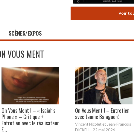
Voir to
SCÈNES/EXPOS
ON VOUS MENT
On Vous Ment ! – « Isaiah’s
On Vous Ment ! – Entretien
Phone » – Critique +
avec Jaume Balagueró
Entretien avec le réalisateur
Vincent Nicolet et Jean-François
F...
DICKELI
-
22 mai 2026