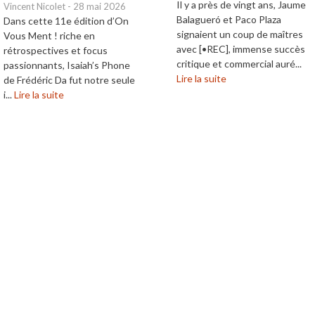
Il y a près de vingt ans, Jaume
Vincent Nicolet
-
28 mai 2026
Balagueró et Paco Plaza
Dans cette 11e édition d’On
signaient un coup de maîtres
Vous Ment ! riche en
avec [•REC], immense succès
rétrospectives et focus
critique et commercial auré...
passionnants, Isaiah’s Phone
Lire la suite
de Frédéric Da fut notre seule
i...
Lire la suite