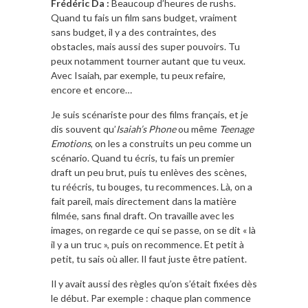
Frédéric Da :
Beaucoup d’heures de rushs.
Quand tu fais un film sans budget, vraiment
sans budget, il y a des contraintes, des
obstacles, mais aussi des super pouvoirs. Tu
peux notamment tourner autant que tu veux.
Avec Isaiah, par exemple, tu peux refaire,
encore et encore…
Je suis scénariste pour des films français, et je
dis souvent qu’
Isaiah’s Phone
ou même
Teenage
Emotions
, on les a construits un peu comme un
scénario. Quand tu écris, tu fais un premier
draft un peu brut, puis tu enlèves des scènes,
tu réécris, tu bouges, tu recommences. Là, on a
fait pareil, mais directement dans la matière
filmée, sans final draft. On travaille avec les
images, on regarde ce qui se passe, on se dit « là
il y a un truc », puis on recommence. Et petit à
petit, tu sais où aller. Il faut juste être patient.
Il y avait aussi des règles qu’on s’était fixées dès
le début. Par exemple : chaque plan commence