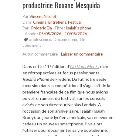
productrice Roxane Mesquida
Par
Vincent Nicolet
Dans
Cinéma
,
Entretiens
,
Festival
Par :
Frédéric Da
Titre :
Isaiah's phone
Année :
05/05/2026 - 10/05/2026
adolescence
,
Documenteur
,
On
vous ment
Aucun commentaire
-
Laisser un commentaire
Dans cette 11
édition d’
On Vous Ment !
riche
e
en rétrospectives et focus passionnants,
Isaiah’s Phone
de Frédéric Da fut notre seule
incursion
dans la compétition. Il s’agissait de la
première française de ce film que nous avions
pu voir en amont du festival, sur les conseils
avisés de son directeur Nicolas Landais. À
l’occasion de son anniversaire, Isaiah (Isaiah
Brody), un jeune lycéen américain, va recevoir en
cadeau un nouveau smartphone. Il va alors
l’utiliser pour documenter sa vie quotidienne,