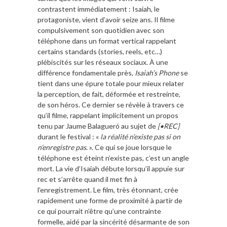
contrastent immédiatement : Isaiah, le
protagoniste, vient d’avoir seize ans. Il filme
compulsivement son quotidien avec son
téléphone dans un format vertical rappelant
certains standards (stories, reels, etc…)
plébiscités sur les réseaux sociaux. À une
différence fondamentale près,
Isaiah’s Phone
se
tient dans une épure totale pour mieux relater
la perception, de fait, déformée et restreinte,
de son héros. Ce dernier se révèle à travers ce
qu’il filme, rappelant implicitement un propos
tenu par Jaume Balagueró au sujet de
[•REC]
durant le festival :
«
la réalité n’existe pas si on
n’enregistre pas
. ». Ce qui se joue lorsque le
téléphone est éteint n’existe pas, c’est un angle
mort. La vie d’Isaiah débute lorsqu’il appuie sur
rec et s’arrête quand il met fin à
l’enregistrement. Le film, très étonnant, crée
rapidement une forme de proximité à partir de
ce qui pourrait n’être qu’une contrainte
formelle, aidé par la sincérité désarmante de son