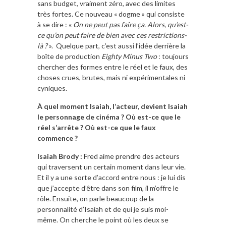
sans budget, vraiment zéro, avec des limites
très fortes. Ce nouveau « dogme » qui consiste
à se dire : «
On ne peut pas faire ça. Alors, qu’est-
ce qu’on peut faire de bien avec ces restrictions-
là ?
».
Quelque part, c’est aussi l’idée derrière la
boîte de production
Eighty Minus Two
: toujours
chercher des formes entre le réel et le faux, des
choses crues, brutes, mais ni expérimentales ni
cyniques.
À quel moment Isaiah, l’acteur, devient Isaiah
le personnage de cinéma ? Où est-ce que le
réel s’arrête ? Où est-ce que le faux
commence ?
Isaiah Brody :
Fred aime prendre des acteurs
qui traversent un certain moment dans leur vie.
Et il y a une sorte d’accord entre nous : je lui dis
que j’accepte d’être dans son film, il m’offre le
rôle. Ensuite, on parle beaucoup de la
personnalité d’Isaiah et de qui je suis moi-
même. On cherche le point où les deux se