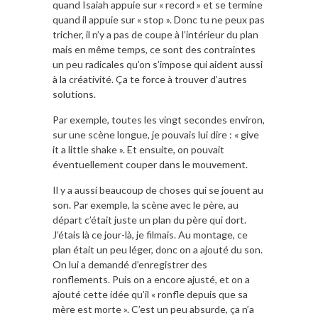
quand Isaiah appuie sur « record » et se termine
quand il appuie sur « stop ». Donc tu ne peux pas
tricher, il n’y a pas de coupe à l’intérieur du plan
mais en même temps, ce sont des contraintes
un peu radicales qu’on s’impose qui aident aussi
à la créativité. Ça te force à trouver d’autres
solutions.
Par exemple, toutes les vingt secondes environ,
sur une scène longue, je pouvais lui dire : « give
it a little shake ». Et ensuite, on pouvait
éventuellement couper dans le mouvement.
Il y a aussi beaucoup de choses qui se jouent au
son. Par exemple, la scène avec le père, au
départ c’était juste un plan du père qui dort.
J’étais là ce jour-là, je filmais. Au montage, ce
plan était un peu léger, donc on a ajouté du son.
On lui a demandé d’enregistrer des
ronflements. Puis on a encore ajusté, et on a
ajouté cette idée qu’il « ronfle depuis que sa
mère est morte ». C’est un peu absurde, ça n’a