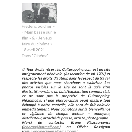
Frédéric Sojcher –
« Main basse sur le
film » & « Je veux
faire du cinéma »
18 avril 2021
Dans "Cinéma"
© Tous droits réservés. Culturopoing.com est un site
intégralement bénévole (Association de loi 1901) et
respecte les droits d’auteur, dans le respect du travail
des artistes que nous cherchons à valoriser. Les
photos visibles sur le site ne sont là qu’à titre
illustratif, non dans un but d’exploitation commerciale
et ne sont pas la propriété de Culturopoing.
Néanmoins, si une photographie avait malgré tout
échappé à notre contrôle, elle sera de fait enlevée
immédiatement. Nous comptons sur la bienveillance
et vigilance de chaque lecteur – anonyme,
distributeur, attaché de presse, artiste, photographe.
Merci de contacter Bruno Piszczorowicz
(
lebornu@hotmail.com
) ou Olivier Rossignot
(
culturopoingcinema@gmail.com
).