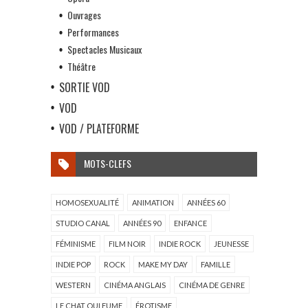
Ouvrages
Performances
Spectacles Musicaux
Théâtre
SORTIE VOD
VOD
VOD / PLATEFORME
MOTS-CLEFS
HOMOSEXUALITÉ
ANIMATION
ANNÉES 60
STUDIO CANAL
ANNÉES 90
ENFANCE
FÉMINISME
FILM NOIR
INDIE ROCK
JEUNESSE
INDIE POP
ROCK
MAKE MY DAY
FAMILLE
WESTERN
CINÉMA ANGLAIS
CINÉMA DE GENRE
LE CHAT QUI FUME
ÉROTISME