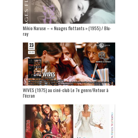
Mikio Naruse – « Nuages flottants » (1955) / Blu-
ray
WIVES (1975) au ciné-club Le 7e genre/Retour à
l’écran