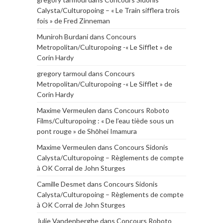
Calysta/Culturopoing – « Le Train sifflera trois
fois » de Fred Zinneman
Muniroh Burdani
dans
Concours
Metropolitan/Culturopoing -« Le Sifflet » de
Corin Hardy
gregory tarmoul
dans
Concours
Metropolitan/Culturopoing -« Le Sifflet » de
Corin Hardy
Maxime Vermeulen
dans
Concours Roboto
Films/Culturopoing : « De l’eau tiède sous un
pont rouge » de Shōhei Imamura
Maxime Vermeulen
dans
Concours Sidonis
Calysta/Culturopoing – Règlements de compte
à OK Corral de John Sturges
Camille Desmet
dans
Concours Sidonis
Calysta/Culturopoing – Règlements de compte
à OK Corral de John Sturges
Julie Vandenberghe
dans
Concours Roboto