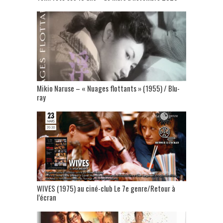
Mikio Naruse – « Nuages flottants » (1955) / Blu-
ray
WIVES (1975) au ciné-club Le 7e genre/Retour à
l’écran