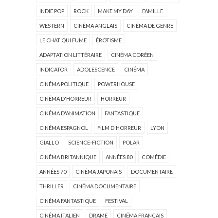
INDIE POP
ROCK
MAKE MY DAY
FAMILLE
WESTERN
CINÉMA ANGLAIS
CINÉMA DE GENRE
LE CHAT QUI FUME
ÉROTISME
ADAPTATION LITTÉRAIRE
CINÉMA CORÉEN
INDICATOR
ADOLESCENCE
CINÉMA
CINÉMA POLITIQUE
POWERHOUSE
CINÉMA D'HORREUR
HORREUR
CINÉMA D'ANIMATION
FANTASTIQUE
CINÉMA ESPAGNOL
FILM D'HORREUR
LYON
GIALLO
SCIENCE-FICTION
POLAR
CINÉMA BRITANNIQUE
ANNÉES 80
COMÉDIE
ANNÉES 70
CINÉMA JAPONAIS
DOCUMENTAIRE
THRILLER
CINÉMA DOCUMENTAIRE
CINÉMA FANTASTIQUE
FESTIVAL
CINÉMA ITALIEN
DRAME
CINÉMA FRANÇAIS