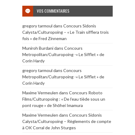
VOS COMMENTAIRES
gregory tarmoul
dans
Concours Sidonis
Calysta/Culturopoing – « Le Train sifflera trois
fois » de Fred Zinneman
Muniroh Burdani
dans
Concours
Metropolitan/Culturopoing -« Le Sifflet » de
Corin Hardy
gregory tarmoul
dans
Concours
Metropolitan/Culturopoing -« Le Sifflet » de
Corin Hardy
Maxime Vermeulen
dans
Concours Roboto
Films/Culturopoing : « De l’eau tiède sous un
pont rouge » de Shōhei Imamura
Maxime Vermeulen
dans
Concours Sidonis
Calysta/Culturopoing – Règlements de compte
à OK Corral de John Sturges