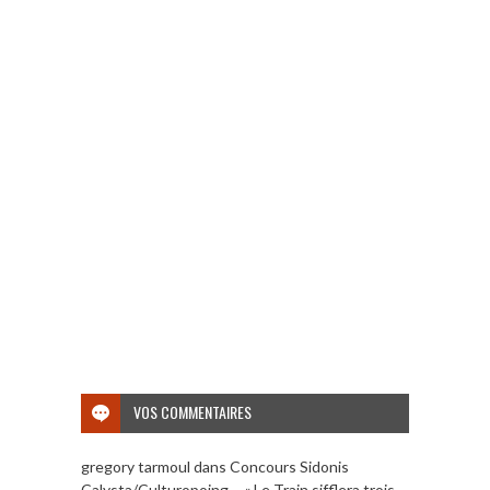
VOS COMMENTAIRES
gregory tarmoul
dans
Concours Sidonis
Calysta/Culturopoing – « Le Train sifflera trois