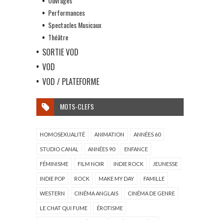
Ouvrages
Performances
Spectacles Musicaux
Théâtre
SORTIE VOD
VOD
VOD / PLATEFORME
MOTS-CLEFS
HOMOSEXUALITÉ
ANIMATION
ANNÉES 60
STUDIO CANAL
ANNÉES 90
ENFANCE
FÉMINISME
FILM NOIR
INDIE ROCK
JEUNESSE
INDIE POP
ROCK
MAKE MY DAY
FAMILLE
WESTERN
CINÉMA ANGLAIS
CINÉMA DE GENRE
LE CHAT QUI FUME
ÉROTISME