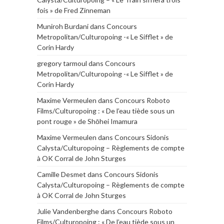
fois » de Fred Zinneman
Muniroh Burdani
dans
Concours
Metropolitan/Culturopoing -« Le Sifflet » de
Corin Hardy
gregory tarmoul
dans
Concours
Metropolitan/Culturopoing -« Le Sifflet » de
Corin Hardy
Maxime Vermeulen
dans
Concours Roboto
Films/Culturopoing : « De l’eau tiède sous un
pont rouge » de Shōhei Imamura
Maxime Vermeulen
dans
Concours Sidonis
Calysta/Culturopoing – Règlements de compte
à OK Corral de John Sturges
Camille Desmet
dans
Concours Sidonis
Calysta/Culturopoing – Règlements de compte
à OK Corral de John Sturges
Julie Vandenberghe
dans
Concours Roboto
Films/Culturopoing : « De l’eau tiède sous un