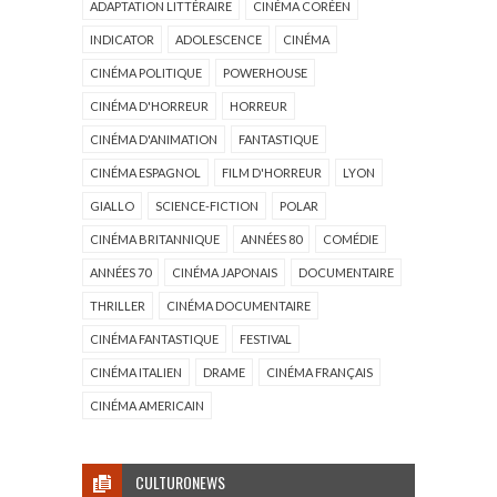
ADAPTATION LITTÉRAIRE
CINÉMA CORÉEN
INDICATOR
ADOLESCENCE
CINÉMA
CINÉMA POLITIQUE
POWERHOUSE
CINÉMA D'HORREUR
HORREUR
CINÉMA D'ANIMATION
FANTASTIQUE
CINÉMA ESPAGNOL
FILM D'HORREUR
LYON
GIALLO
SCIENCE-FICTION
POLAR
CINÉMA BRITANNIQUE
ANNÉES 80
COMÉDIE
ANNÉES 70
CINÉMA JAPONAIS
DOCUMENTAIRE
THRILLER
CINÉMA DOCUMENTAIRE
CINÉMA FANTASTIQUE
FESTIVAL
CINÉMA ITALIEN
DRAME
CINÉMA FRANÇAIS
CINÉMA AMERICAIN
CULTURONEWS