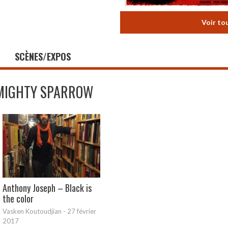
Voir to
SCÈNES/EXPOS
MIGHTY SPARROW
Anthony Joseph – Black is
the color
Vasken Koutoudjian
-
27 février
2017