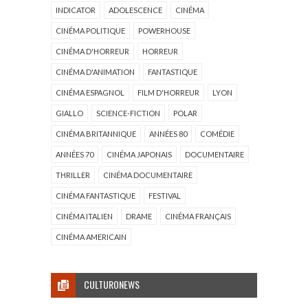
INDICATOR
ADOLESCENCE
CINÉMA
CINÉMA POLITIQUE
POWERHOUSE
CINÉMA D'HORREUR
HORREUR
CINÉMA D'ANIMATION
FANTASTIQUE
CINÉMA ESPAGNOL
FILM D'HORREUR
LYON
GIALLO
SCIENCE-FICTION
POLAR
CINÉMA BRITANNIQUE
ANNÉES 80
COMÉDIE
ANNÉES 70
CINÉMA JAPONAIS
DOCUMENTAIRE
THRILLER
CINÉMA DOCUMENTAIRE
CINÉMA FANTASTIQUE
FESTIVAL
CINÉMA ITALIEN
DRAME
CINÉMA FRANÇAIS
CINÉMA AMERICAIN
CULTURONEWS