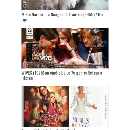
Mikio Naruse – « Nuages flottants » (1955) / Blu-
ray
WIVES (1975) au ciné-club Le 7e genre/Retour à
l’écran