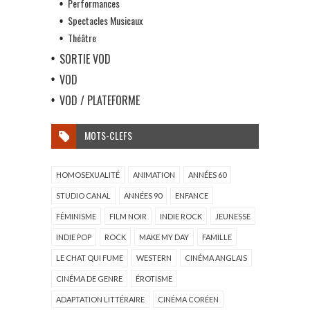
Performances
Spectacles Musicaux
Théâtre
SORTIE VOD
VOD
VOD / PLATEFORME
MOTS-CLEFS
HOMOSEXUALITÉ
ANIMATION
ANNÉES 60
STUDIO CANAL
ANNÉES 90
ENFANCE
FÉMINISME
FILM NOIR
INDIE ROCK
JEUNESSE
INDIE POP
ROCK
MAKE MY DAY
FAMILLE
LE CHAT QUI FUME
WESTERN
CINÉMA ANGLAIS
CINÉMA DE GENRE
ÉROTISME
ADAPTATION LITTÉRAIRE
CINÉMA CORÉEN