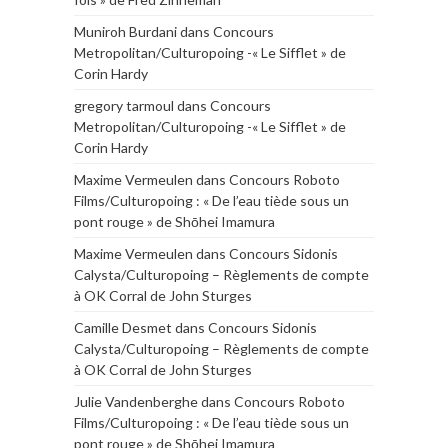
Muniroh Burdani
dans
Concours
Metropolitan/Culturopoing -« Le Sifflet » de
Corin Hardy
gregory tarmoul
dans
Concours
Metropolitan/Culturopoing -« Le Sifflet » de
Corin Hardy
Maxime Vermeulen
dans
Concours Roboto
Films/Culturopoing : « De l’eau tiède sous un
pont rouge » de Shōhei Imamura
Maxime Vermeulen
dans
Concours Sidonis
Calysta/Culturopoing – Règlements de compte
à OK Corral de John Sturges
Camille Desmet
dans
Concours Sidonis
Calysta/Culturopoing – Règlements de compte
à OK Corral de John Sturges
Julie Vandenberghe
dans
Concours Roboto
Films/Culturopoing : « De l’eau tiède sous un
pont rouge » de Shōhei Imamura