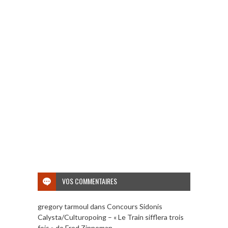
VOS COMMENTAIRES
gregory tarmoul
dans
Concours Sidonis
Calysta/Culturopoing – « Le Train sifflera trois
fois » de Fred Zinneman