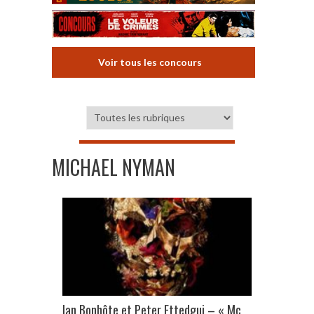
Voir tous les concours
MICHAEL NYMAN
Ian Bonhôte et Peter Ettedgui – « Mc