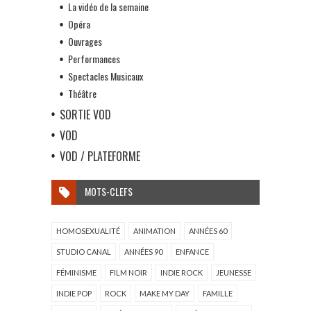
La vidéo de la semaine
Opéra
Ouvrages
Performances
Spectacles Musicaux
Théâtre
SORTIE VOD
VOD
VOD / PLATEFORME
MOTS-CLEFS
HOMOSEXUALITÉ
ANIMATION
ANNÉES 60
STUDIO CANAL
ANNÉES 90
ENFANCE
FÉMINISME
FILM NOIR
INDIE ROCK
JEUNESSE
INDIE POP
ROCK
MAKE MY DAY
FAMILLE