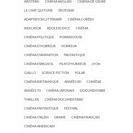
WESTERN
CINÉMA ANGLAIS
CINÉMA DE GENRE
LE CHAT QUI FUME
ÉROTISME
ADAPTATION LITTÉRAIRE
CINÉMA CORÉEN
INDICATOR
ADOLESCENCE
CINÉMA
CINÉMA POLITIQUE
POWERHOUSE
CINÉMA D'HORREUR
HORREUR
CINÉMA D'ANIMATION
FANTASTIQUE
CINÉMA ESPAGNOL
FILM D'HORREUR
LYON
GIALLO
SCIENCE-FICTION
POLAR
CINÉMA BRITANNIQUE
ANNÉES 80
COMÉDIE
ANNÉES 70
CINÉMA JAPONAIS
DOCUMENTAIRE
THRILLER
CINÉMA DOCUMENTAIRE
CINÉMA FANTASTIQUE
FESTIVAL
CINÉMA ITALIEN
DRAME
CINÉMA FRANÇAIS
CINÉMA AMERICAIN