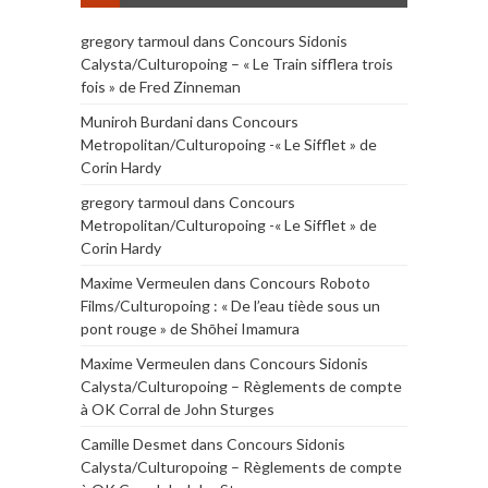
gregory tarmoul
dans
Concours Sidonis
Calysta/Culturopoing – « Le Train sifflera trois
fois » de Fred Zinneman
Muniroh Burdani
dans
Concours
Metropolitan/Culturopoing -« Le Sifflet » de
Corin Hardy
gregory tarmoul
dans
Concours
Metropolitan/Culturopoing -« Le Sifflet » de
Corin Hardy
Maxime Vermeulen
dans
Concours Roboto
Films/Culturopoing : « De l’eau tiède sous un
pont rouge » de Shōhei Imamura
Maxime Vermeulen
dans
Concours Sidonis
Calysta/Culturopoing – Règlements de compte
à OK Corral de John Sturges
Camille Desmet
dans
Concours Sidonis
Calysta/Culturopoing – Règlements de compte