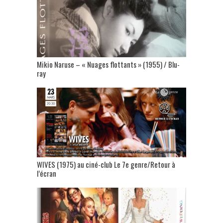
Mikio Naruse – « Nuages flottants » (1955) / Blu-
ray
WIVES (1975) au ciné-club Le 7e genre/Retour à
l’écran