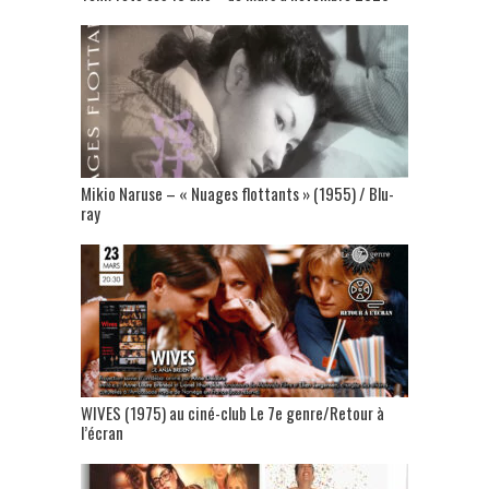
Mikio Naruse – « Nuages flottants » (1955) / Blu-
ray
WIVES (1975) au ciné-club Le 7e genre/Retour à
l’écran