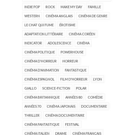
INDIE POP
ROCK
MAKE MY DAY
FAMILLE
WESTERN
CINÉMA ANGLAIS
CINÉMA DE GENRE
LE CHAT QUI FUME
ÉROTISME
ADAPTATION LITTÉRAIRE
CINÉMA CORÉEN
INDICATOR
ADOLESCENCE
CINÉMA
CINÉMA POLITIQUE
POWERHOUSE
CINÉMA D'HORREUR
HORREUR
CINÉMA D'ANIMATION
FANTASTIQUE
CINÉMA ESPAGNOL
FILM D'HORREUR
LYON
GIALLO
SCIENCE-FICTION
POLAR
CINÉMA BRITANNIQUE
ANNÉES 80
COMÉDIE
ANNÉES 70
CINÉMA JAPONAIS
DOCUMENTAIRE
THRILLER
CINÉMA DOCUMENTAIRE
CINÉMA FANTASTIQUE
FESTIVAL
CINÉMA ITALIEN
DRAME
CINÉMA FRANÇAIS