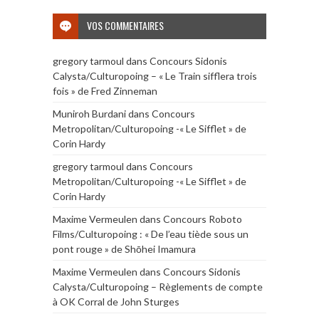
VOS COMMENTAIRES
gregory tarmoul
dans
Concours Sidonis
Calysta/Culturopoing – « Le Train sifflera trois
fois » de Fred Zinneman
Muniroh Burdani
dans
Concours
Metropolitan/Culturopoing -« Le Sifflet » de
Corin Hardy
gregory tarmoul
dans
Concours
Metropolitan/Culturopoing -« Le Sifflet » de
Corin Hardy
Maxime Vermeulen
dans
Concours Roboto
Films/Culturopoing : « De l’eau tiède sous un
pont rouge » de Shōhei Imamura
Maxime Vermeulen
dans
Concours Sidonis
Calysta/Culturopoing – Règlements de compte
à OK Corral de John Sturges