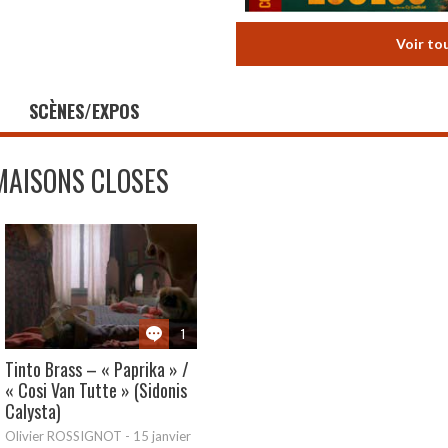
Voir to
SCÈNES/EXPOS
MAISONS CLOSES
1
Tinto Brass – « Paprika » /
« Cosi Van Tutte » (Sidonis
Calysta)
Olivier ROSSIGNOT
-
15 janvier