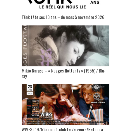
Tënk fête ses 10 ans – de mars à novembre 2026
Mikio Naruse – « Nuages flottants » (1955) / Blu-
ray
WIVES (1975) au ciné-club Le 7e genre/Retour à