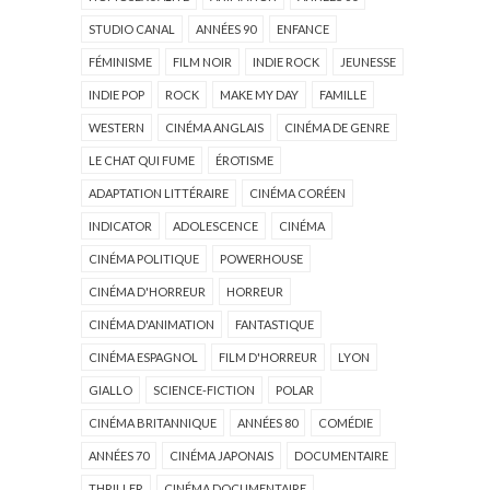
STUDIO CANAL
ANNÉES 90
ENFANCE
FÉMINISME
FILM NOIR
INDIE ROCK
JEUNESSE
INDIE POP
ROCK
MAKE MY DAY
FAMILLE
WESTERN
CINÉMA ANGLAIS
CINÉMA DE GENRE
LE CHAT QUI FUME
ÉROTISME
ADAPTATION LITTÉRAIRE
CINÉMA CORÉEN
INDICATOR
ADOLESCENCE
CINÉMA
CINÉMA POLITIQUE
POWERHOUSE
CINÉMA D'HORREUR
HORREUR
CINÉMA D'ANIMATION
FANTASTIQUE
CINÉMA ESPAGNOL
FILM D'HORREUR
LYON
GIALLO
SCIENCE-FICTION
POLAR
CINÉMA BRITANNIQUE
ANNÉES 80
COMÉDIE
ANNÉES 70
CINÉMA JAPONAIS
DOCUMENTAIRE
THRILLER
CINÉMA DOCUMENTAIRE