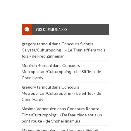
VOS COMMENTAIRES
gregory tarmoul
dans
Concours Sidonis
Calysta/Culturopoing – « Le Train sifflera trois
fois » de Fred Zinneman
Muniroh Burdani
dans
Concours
Metropolitan/Culturopoing -« Le Sifflet » de
Corin Hardy
gregory tarmoul
dans
Concours
Metropolitan/Culturopoing -« Le Sifflet » de
Corin Hardy
Maxime Vermeulen
dans
Concours Roboto
Films/Culturopoing : « De l’eau tiède sous un
pont rouge » de Shōhei Imamura
Maxime Vermeulen
dans
Concours Sidonis