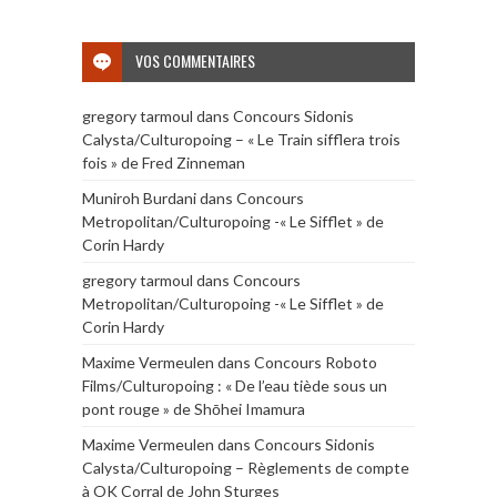
VOS COMMENTAIRES
gregory tarmoul
dans
Concours Sidonis
Calysta/Culturopoing – « Le Train sifflera trois
fois » de Fred Zinneman
Muniroh Burdani
dans
Concours
Metropolitan/Culturopoing -« Le Sifflet » de
Corin Hardy
gregory tarmoul
dans
Concours
Metropolitan/Culturopoing -« Le Sifflet » de
Corin Hardy
Maxime Vermeulen
dans
Concours Roboto
Films/Culturopoing : « De l’eau tiède sous un
pont rouge » de Shōhei Imamura
Maxime Vermeulen
dans
Concours Sidonis
Calysta/Culturopoing – Règlements de compte
à OK Corral de John Sturges