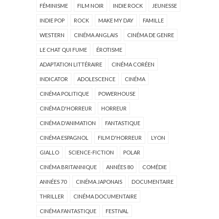
FÉMINISME
FILM NOIR
INDIE ROCK
JEUNESSE
INDIE POP
ROCK
MAKE MY DAY
FAMILLE
WESTERN
CINÉMA ANGLAIS
CINÉMA DE GENRE
LE CHAT QUI FUME
ÉROTISME
ADAPTATION LITTÉRAIRE
CINÉMA CORÉEN
INDICATOR
ADOLESCENCE
CINÉMA
CINÉMA POLITIQUE
POWERHOUSE
CINÉMA D'HORREUR
HORREUR
CINÉMA D'ANIMATION
FANTASTIQUE
CINÉMA ESPAGNOL
FILM D'HORREUR
LYON
GIALLO
SCIENCE-FICTION
POLAR
CINÉMA BRITANNIQUE
ANNÉES 80
COMÉDIE
ANNÉES 70
CINÉMA JAPONAIS
DOCUMENTAIRE
THRILLER
CINÉMA DOCUMENTAIRE
CINÉMA FANTASTIQUE
FESTIVAL