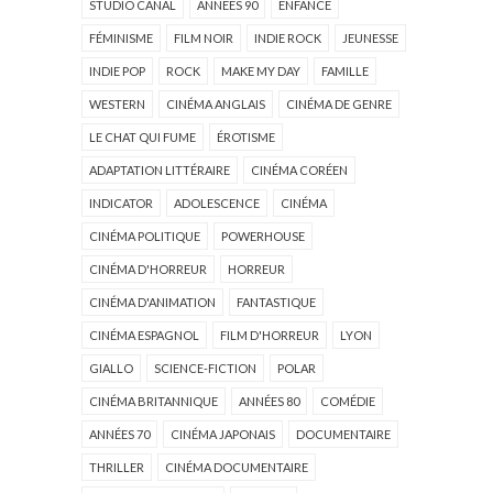
STUDIO CANAL
ANNÉES 90
ENFANCE
FÉMINISME
FILM NOIR
INDIE ROCK
JEUNESSE
INDIE POP
ROCK
MAKE MY DAY
FAMILLE
WESTERN
CINÉMA ANGLAIS
CINÉMA DE GENRE
LE CHAT QUI FUME
ÉROTISME
ADAPTATION LITTÉRAIRE
CINÉMA CORÉEN
INDICATOR
ADOLESCENCE
CINÉMA
CINÉMA POLITIQUE
POWERHOUSE
CINÉMA D'HORREUR
HORREUR
CINÉMA D'ANIMATION
FANTASTIQUE
CINÉMA ESPAGNOL
FILM D'HORREUR
LYON
GIALLO
SCIENCE-FICTION
POLAR
CINÉMA BRITANNIQUE
ANNÉES 80
COMÉDIE
ANNÉES 70
CINÉMA JAPONAIS
DOCUMENTAIRE
THRILLER
CINÉMA DOCUMENTAIRE