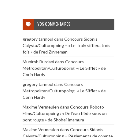
VOS COMMENTAIRES
gregory tarmoul
dans
Concours Sidonis
Calysta/Culturopoing – « Le Train sifflera trois
fois » de Fred Zinneman
Muniroh Burdani
dans
Concours
Metropolitan/Culturopoing -« Le Sifflet » de
Corin Hardy
gregory tarmoul
dans
Concours
Metropolitan/Culturopoing -« Le Sifflet » de
Corin Hardy
Maxime Vermeulen
dans
Concours Roboto
Films/Culturopoing : « De l’eau tiède sous un
pont rouge » de Shōhei Imamura
Maxime Vermeulen
dans
Concours Sidonis
Calysta/Culturopoing – Règlements de compte