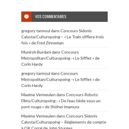
VOS COMMENTAIRES
gregory tarmoul
dans
Concours Sidonis
Calysta/Culturopoing – « Le Train sifflera trois
fois » de Fred Zinneman
Muniroh Burdani
dans
Concours
Metropolitan/Culturopoing -« Le Sifflet » de
Corin Hardy
gregory tarmoul
dans
Concours
Metropolitan/Culturopoing -« Le Sifflet » de
Corin Hardy
Maxime Vermeulen
dans
Concours Roboto
Films/Culturopoing : « De l’eau tiède sous un
pont rouge » de Shōhei Imamura
Maxime Vermeulen
dans
Concours Sidonis
Calysta/Culturopoing – Règlements de compte
à OK Corral de John Sturges