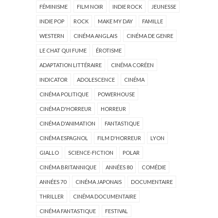
FÉMINISME
FILM NOIR
INDIE ROCK
JEUNESSE
INDIE POP
ROCK
MAKE MY DAY
FAMILLE
WESTERN
CINÉMA ANGLAIS
CINÉMA DE GENRE
LE CHAT QUI FUME
ÉROTISME
ADAPTATION LITTÉRAIRE
CINÉMA CORÉEN
INDICATOR
ADOLESCENCE
CINÉMA
CINÉMA POLITIQUE
POWERHOUSE
CINÉMA D'HORREUR
HORREUR
CINÉMA D'ANIMATION
FANTASTIQUE
CINÉMA ESPAGNOL
FILM D'HORREUR
LYON
GIALLO
SCIENCE-FICTION
POLAR
CINÉMA BRITANNIQUE
ANNÉES 80
COMÉDIE
ANNÉES 70
CINÉMA JAPONAIS
DOCUMENTAIRE
THRILLER
CINÉMA DOCUMENTAIRE
CINÉMA FANTASTIQUE
FESTIVAL