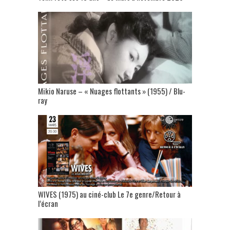
Mikio Naruse – « Nuages flottants » (1955) / Blu-
ray
WIVES (1975) au ciné-club Le 7e genre/Retour à
l’écran