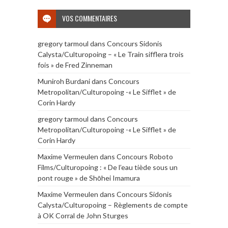
VOS COMMENTAIRES
gregory tarmoul
dans
Concours Sidonis
Calysta/Culturopoing – « Le Train sifflera trois
fois » de Fred Zinneman
Muniroh Burdani
dans
Concours
Metropolitan/Culturopoing -« Le Sifflet » de
Corin Hardy
gregory tarmoul
dans
Concours
Metropolitan/Culturopoing -« Le Sifflet » de
Corin Hardy
Maxime Vermeulen
dans
Concours Roboto
Films/Culturopoing : « De l’eau tiède sous un
pont rouge » de Shōhei Imamura
Maxime Vermeulen
dans
Concours Sidonis
Calysta/Culturopoing – Règlements de compte
à OK Corral de John Sturges