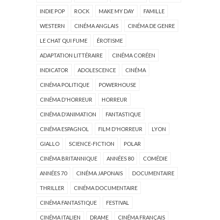
INDIE POP
ROCK
MAKE MY DAY
FAMILLE
WESTERN
CINÉMA ANGLAIS
CINÉMA DE GENRE
LE CHAT QUI FUME
ÉROTISME
ADAPTATION LITTÉRAIRE
CINÉMA CORÉEN
INDICATOR
ADOLESCENCE
CINÉMA
CINÉMA POLITIQUE
POWERHOUSE
CINÉMA D'HORREUR
HORREUR
CINÉMA D'ANIMATION
FANTASTIQUE
CINÉMA ESPAGNOL
FILM D'HORREUR
LYON
GIALLO
SCIENCE-FICTION
POLAR
CINÉMA BRITANNIQUE
ANNÉES 80
COMÉDIE
ANNÉES 70
CINÉMA JAPONAIS
DOCUMENTAIRE
THRILLER
CINÉMA DOCUMENTAIRE
CINÉMA FANTASTIQUE
FESTIVAL
CINÉMA ITALIEN
DRAME
CINÉMA FRANÇAIS