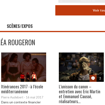
Voir to
SCÈNES/EXPOS
LÉA ROUGERON
2
Itinérances 2017 : à l’école
L’unisson du canon –
méditerranéenne
entretien avec Eric Martin
et Emmanuel Caussé,
Pierre Audebert
-
16 mai 2017
réalisateurs...
Dans un contexte financier